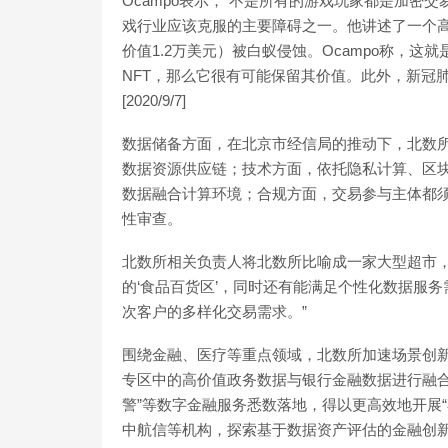
Ocampo表示，“不是所有的游戏玩家都是加密
戏行业应该克服的主要障碍之一。他讲述了一个高
价值1.2万美元）被白蚁侵蚀。Ocampo称，这
NFT，那么它很有可能保留其价值。此外，新冠肺炎在某
[2020/9/7]
数据储备方面，在北京市经信局的推动下，北数
数据资源供应链；技术方面，依托隐私计算、区
数据融合计算环境；合规方面，交易参与主体都
性审查。
北数所相关负责人将北数所比喻成一家大型超市，
的‘食品百货区’，同时还有能满足个性化数据服务
次客户的多样化交易需求。”
围绕金融、医疗等重点领域，北数所加速场景创新
专区中的高价值政务数据与银行金融数据进行融合
警”等数字金融服务悉数落地，得以更高效地开展“
中航信等机构，探索基于数据资产评估的金融创