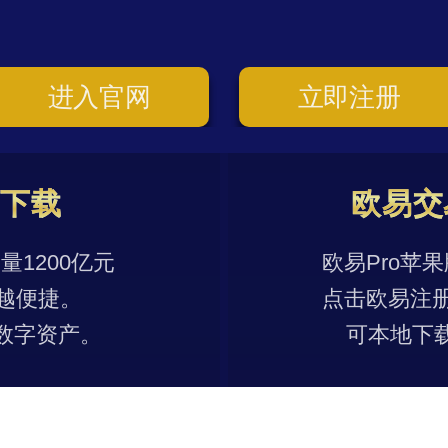
进入官网
立即注册
p下载
欧易交
1200亿元
欧易Pro苹
越便捷。
点击欧易注
数字资产。
可本地下