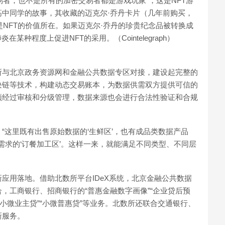
交易者，也不是所有的加密交易者都是游戏玩家”，这是NFT游
中同学的故事，其收藏的迈克尔·乔丹卡片（几年前购买，
就是NFT的价值所在。如果迈克尔·乔丹的珍贵纪念品被转换成
种程度上促进NFT的采用。（Cointelegraph）
所与北京政务资源网和金融公共数据专区对接，建设起完整的
块链等技术，构建动态交易账本，为数据供需双方提供可信的
须经过审核和分级管理，数据来源也会进行合法性验证和合规
“这里既有出售原始数据的‘生鲜区’，也有成品类数据产品
需求的‘订餐加工区’。这样一来，就能满足不同类型、不同层
应用落地。借助北数所平台IDeX系统，北京金融公共数据
，工商银行、招商银行的“普惠金融数字画像”“企业贷后预
小微业主贷”“小微普惠贷”等业务。北数所还联合交通银行、
新服务。