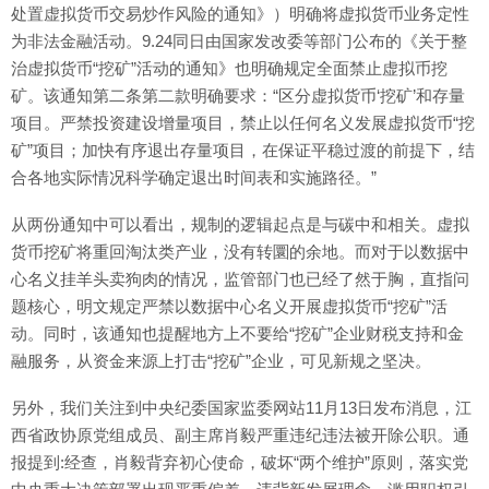
处置虚拟货币交易炒作风险的通知》）明确将虚拟货币业务定性
为非法金融活动。9.24同日由国家发改委等部门公布的《关于整
治虚拟货币“挖矿”活动的通知》也明确规定全面禁止虚拟币挖
矿。该通知第二条第二款明确要求：“区分虚拟货币‘挖矿’和存量
项目。严禁投资建设增量项目，禁止以任何名义发展虚拟货币“挖
矿”项目；加快有序退出存量项目，在保证平稳过渡的前提下，结
合各地实际情况科学确定退出时间表和实施路径。”
从两份通知中可以看出，规制的逻辑起点是与碳中和相关。虚拟
货币挖矿将重回淘汰类产业，没有转圜的余地。而对于以数据中
心名义挂羊头卖狗肉的情况，监管部门也已经了然于胸，直指问
题核心，明文规定严禁以数据中心名义开展虚拟货币“挖矿”活
动。同时，该通知也提醒地方上不要给“挖矿”企业财税支持和金
融服务，从资金来源上打击“挖矿”企业，可见新规之坚决。
另外，我们关注到中央纪委国家监委网站11月13日发布消息，江
西省政协原党组成员、副主席肖毅严重违纪违法被开除公职。通
报提到:经查，肖毅背弃初心使命，破坏“两个维护”原则，落实党