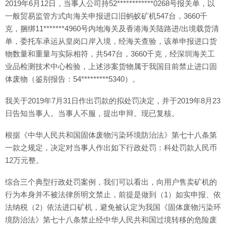
2019年6月12日，当事人公司持52************0268号报关单，以
一般贸易监管方式向海关申报进口旧蚂蚁矿机547台，3660千
克，捆绑11*******4960号内地海关及香港海关陆路进/出境载货清
单，委托车承运从皇岗口岸入境，经海关查验，该单申报进口货
物数量和重量与实际相符，共547台，3660千克，经深圳海关工
业品检测技术中心检验，上述涉案货物属于我国目前禁止进口固
体废物（鉴别报告：54*********5340）。
我关于2019年7月31日作出罚款的拟处罚决定，并于2019年8月23
日告知当事人。当事人不服，提出申辩。现已复核。
根据《中华人民共和国固体废物污染环境防治法》第七十八条第
一款之规定，决定对当事人作出如下行政处罚：科处罚款人民币
12万元整。
综合三个典型行政处罚案例，我们可以看出，向用户售卖矿机的
行为本身并不被法律所明文禁止，前提是做到（1）如实申报、依
法纳税（2）依法进口矿机，避免被认定为我国《固体废物污染环
境防治法》第七十八条禁止经中华人民共和国过境转移的危险废