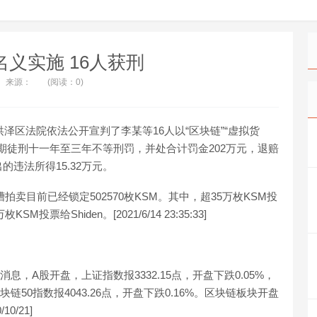
名义实施 16人获刑
来源：
(阅读：0)
安市洪泽区法院依法公开宣判了李某等16人以“区块链”“虚拟货
期徒刑十一年至三年不等刑罚，并处合计罚金202万元，退赔
的违法所得15.32万元。
槽拍卖目前已经锁定502570枚KSM。其中，超35万枚KSM投
KSM投票给Shiden。[2021/6/14 23:35:33]
消息，A股开盘，上证指数报3332.15点，开盘下跌0.05%，
区块链50指数报4043.26点，开盘下跌0.16%。区块链板块开盘
0/21]