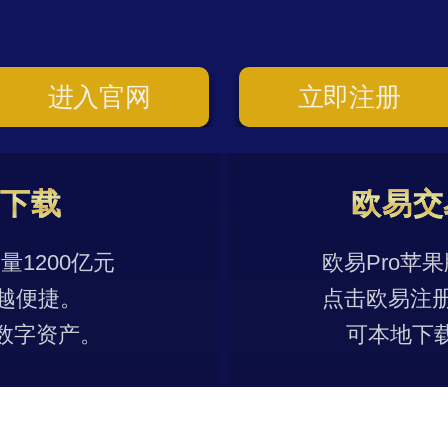
进入官网
立即注册
p下载
欧易交
1200亿元
欧易Pro苹
越便捷。
点击欧易注
数字资产。
可本地下