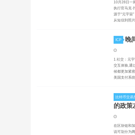
10月28日一
执行官马克·扎克
源于“元宇宙”
从短信到照片
晚
ICP
1.社交：元
交互体验,通
候都更加紧密
美国支付系
比特币交易
的政策
在区块链和加
说可划分为两