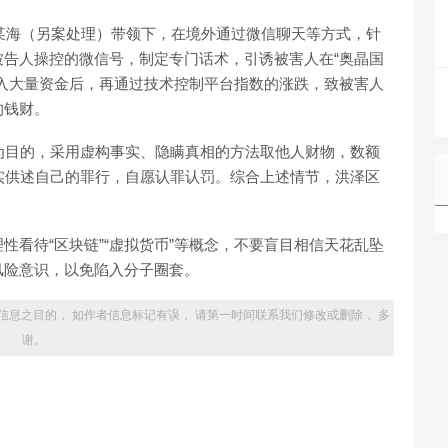
黄某海（另案处理）带领下，在境外通过微信聊天等方式，针
告人操控的微信号，制定专门话术，引诱被害人在“奥晶国
入大量资金后，再通过技术控制平台指数的涨跌，致被害人
的钱财。
为目的，采用虚构事实、隐瞒真相的方法取他人财物，数额
实供述自己的罪行，自愿认罪认罚。综合上述情节，洪泽区
性看待“区块链”“虚拟货币”等概念，不要盲目相信天花乱坠
风险意识，以免陷入分子圈套。
信息之目的， 如作者信息标记有误， 请第一时间联系我们修改或删除， 多
谢。