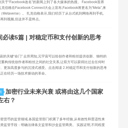
则关于“Facebook改名”的新闻上到了各大媒体的热搜。 Facebook首席
伯格在Facebook Connect大会上宣布,Facebook将更名为“Meta”,来
（Metaverse）。 扎克伯格表示,我们经历了从台式机到网络再到手机,
再到视频,但这并不是终点。
间必读5篇 | 对稳定币和支付创新的思考
宇宙的关键“命门” 众所周知,元宇宙可以给创作者和粉丝提供创新、独特的
过重构传统创作者和粉丝之间的社交关系,让双方可以获得比过去任何时
、更加高度参与的沉浸式感受。点击阅读 2.对稳定币和支付创新的思考
统正在经历一场技术驱动的革命。
加密行业未来兴衰 或将由这几个国家
所
左右？
密货币的监管领域,各国监管部门积累了多年经验,从有效性和普适性来
类监管手段：明确法律条文监管和沙盒监管两类。 实践证明,不同程度