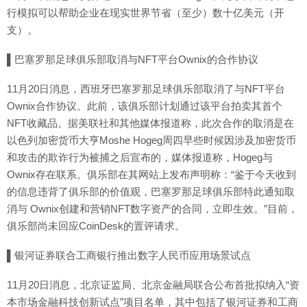
行模拟可以帮助企业在现实世界节省（至少）数十亿美元（开
支）。
▌巴塞罗那足球俱乐部取消与NFT平台Ownix的合作协议
11月20日消息，西班牙巴塞罗那足球俱乐部取消了与NFT平台
Ownix合作协议。此前，该俱乐部计划通过该平台拍卖其首个
NFT收藏品。据美联社和其他媒体报道称，此次合作的取消是在
以色列加密货币大亨Moshe Hogeg周四早些时候因涉及加密货币
和攻击的欺诈行为被捕之后宣布的，媒体报道称，Hogeg与
Ownix存在联系。俱乐部在其网站上发布声明称：“鉴于今天收到
的信息违背了俱乐部的价值观，巴塞罗那足球俱乐部特此通知取
消与 Ownix创建和营销NFT数字资产的合同，立即生效。”目前，
俱乐部尚未回应CoinDesk的置评请求。
▌银河证券联合工商银行推出数字人民币应用场景试点
11月20日消息，北京证监局、北京金融局联合公布首批拟纳入“资
本市场金融科技创新试点”项目名单，其中包括了银河证券和工商