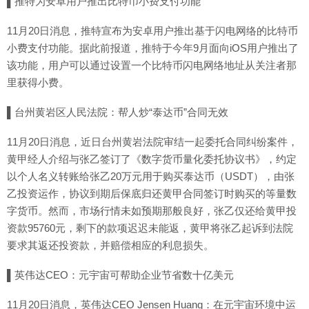
▌推特为安卓用户推出比特币小费支付功能
11月20日消息，推特宣布为安卓用户推出基于闪电网络的比特币
小费支付功能。据此前报道，推特于今年9月面向iOS用户推出了
该功能，用户可以通过设置一个比特币闪电网络地址从关注者那
里获得小费。
▌台州黄岩区人民法院：帮人炒“泰达币”合同无效
11月20日消息，近日台州黄岩法院审结一起委托合同纠纷案件，
黄甲经人介绍与张乙签订了《数字货币量化委托协议书》，约定
以个人名义转账给张乙20万元用于购买泰达币（USDT），由张
乙投资运作，协议到期后保底归还黄甲合同签订时购买的等量数
字货币。然而，市场行情未如预期那般良好，张乙仅还给黄甲投
资款95760元，剩下的款项迟迟未能返，黄甲将张乙起诉到法院
要求其返还投资款，并赔偿相应的利息损失。
▌英伟达CEO：元宇宙可帮助企业节省数十亿美元
11月20日消息，英伟达CEO Jensen Huang：在元宇宙环境中运