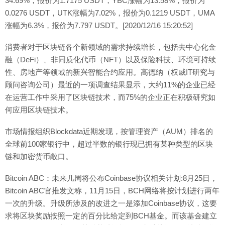
34.69%，报价为1.7175 USDT，YBC涨幅为13.58%，报价为
0.0276 USDT，UTK涨幅为7.02%，报价为0.1219 USDT，UMA
涨幅为6.3%，报价为7.797 USDT。[2020/12/16 15:20:52]
消费者对于区块链各个新领域的需求持续增长，包括去中心化金
融（DeFi）、非同质化代币（NFT）以及保险科技、环境可持续
性、房地产等领域的新兴智能合约应用。高德纳（权威IT研究与
顾问咨询公司）最近的一项调查结果显示，大约11%的企业已经
在运营工作中采用了区块链技术，而75%的企业正在积极研究如
何应用区块链技术。
市场情报组织Blockdata近期发现，按管理资产（AUM）排名的
全球前100家银行中，超过半数的银行现已拥有某种类型的区块
链和加密货币敞口。
Bitcoin ABC：未来几周将公布Coinbase协议相关计划:8月25日，
Bitcoin ABC官推发文称，11月15日，BCH网络将按计划进行两年
一次的升级。升级所涉及的改进之一是添加Coinbase协议，这要
求将区块奖励按照一定的百分比给定到BCH基金。而该基金建立