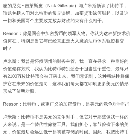
志的尼克 • 吉莱斯皮（Nick Gillespie）与卢米斯畅谈了比特币，
话题包括人们对比特币的常见误解、加密货币缘何崛起，以及这
一切和美国两个主要政党放弃财政约束有什么相干。
Reason：你是国会中加密货币的领军人物。你认为这种新技术价
值何在，特别是当它与已经真正走火入魔的法币体系轨迹相交
时？
卢米斯：我曾是怀俄明州的财务主管。我一直在寻求一种良好的
价值储存方式，我认为比特币特别适合于担当这个重任。最终只
有2100万枚比特币会被开采出来。我们意识到，这种稀缺性将保
护它在未来的价值走向，这和我们每天都在印刷更多美元的情形
形成了鲜明对照。
Reason：比特币，或更广义的加密货币，是美元的竞争对手吗？
卢米斯：比特币不是美元的竞争对手，但它对于那些像我一样的
人来说，是一个替代性储蓄工具。我们担心，靠节俭省下来的美
元，价值最后会远远低于起初被存储的时候。因此，我把比特币