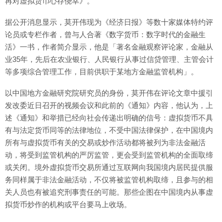
再对虚拟货币心存侥幸》。
据公开消息显示，莫开伟现为《经济日报》等数十家媒体特约评
论员或专栏作者，曾与人合著《数字货币：数字时代的金融生
活》一书，作者简介显示，他是「著名金融观察评论家，金融从
业35年，先后在农业银行、人民银行从事过信贷管理、主管会计
等多项综合管理工作，目前供职于某地方金融监管机构」。
以中国地方金融研究院研究员的身份，莫开伟在评论文章中援引
发改委近日召开的视频会议和此前的《通知》内容，他认为，上
述《通知》和举措已经向社会传递出明确的信号：虚拟货币不具
有与法定货币同等的法律地位，不受中国法律保护，在中国境内
所有与虚拟货币有关的交易或炒作活动都将被列为非法金融活
动，将受到监管机构的严厉监管，更会受到监管机构的全面取缔
或关闭。境外虚拟货币交易所通过互联网向我国境内居民提供服
务同样属于非法金融活动，不仅将被监管机构取缔，且参与的相
关人员也有被追究刑事责任的可能。那些企图在中国境内从事虚
拟货币炒作的机构或平台要马上收场。