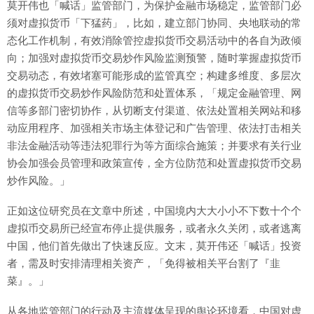
莫开伟也「喊话」监管部门，为保护金融市场稳定，监管部门必
须对虚拟货币「下猛药」，比如，建立部门协同、央地联动的常
态化工作机制，有效消除管控虚拟货币交易活动中的各自为政倾
向；加强对虚拟货币交易炒作风险监测预警，随时掌握虚拟货币
交易动态，有效堵塞可能形成的监管真空；构建多维度、多层次
的虚拟货币交易炒作风险防范和处置体系，「规定金融管理、网
信等多部门密切协作，从切断支付渠道、依法处置相关网站和移
动应用程序、加强相关市场主体登记和广告管理、依法打击相关
非法金融活动等违法犯罪行为等方面综合施策；并要求有关行业
协会加强会员管理和政策宣传，全方位防范和处置虚拟货币交易
炒作风险。」
正如这位研究员在文章中所述，中国境内大大小小不下数十个个
虚拟币交易所已经宣布停止提供服务，或者永久关闭，或者逃离
中国，他们首先做出了快速反应。文末，莫开伟还「喊话」投资
者，需及时安排清理相关资产，「免得被相关平台割了『韭
菜』。」
从各地监管部门的行动及主流媒体呈现的舆论环境看，中国对虚