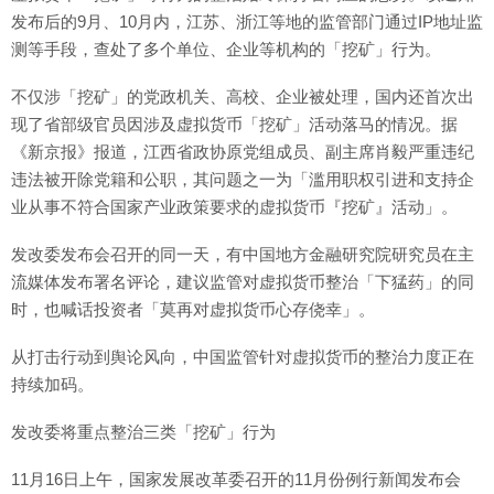
发布后的9月、10月内，江苏、浙江等地的监管部门通过IP地址监
测等手段，查处了多个单位、企业等机构的「挖矿」行为。
不仅涉「挖矿」的党政机关、高校、企业被处理，国内还首次出
现了省部级官员因涉及虚拟货币「挖矿」活动落马的情况。据
《新京报》报道，江西省政协原党组成员、副主席肖毅严重违纪
违法被开除党籍和公职，其问题之一为「滥用职权引进和支持企
业从事不符合国家产业政策要求的虚拟货币『挖矿』活动」。
发改委发布会召开的同一天，有中国地方金融研究院研究员在主
流媒体发布署名评论，建议监管对虚拟货币整治「下猛药」的同
时，也喊话投资者「莫再对虚拟货币心存侥幸」。
从打击行动到舆论风向，中国监管针对虚拟货币的整治力度正在
持续加码。
发改委将重点整治三类「挖矿」行为
11月16日上午，国家发展改革委召开的11月份例行新闻发布会