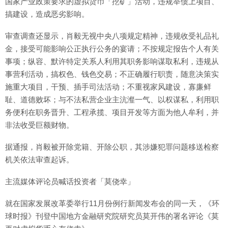
国家产业政策要求的虚拟货币「挖矿」活动，违规举债上项目、
搞建设，造成恶劣影响。
审查调查还显示，肖毅无视中央八项规定精神，违规收受礼品礼
金，接受可能影响公正执行公务的宴请；不按规定报告个人有关
事项；纵容、默许特定关系人利用其职务影响谋取私利，违规从
事营利活动，搞权色、钱色交易；不正确履行职责，随意决策实
施重大项目，干预、插手司法活动；不重视家风建设，寡廉鲜
耻、道德败坏；与不法私营企业主沆瀣一气、以权谋私，利用职
务便利在职务晋升、工程承揽、项目开发等方面为他人牟利，并
非法收受巨额财物。
据通报，肖毅被开除党籍、开除公职，其涉嫌犯罪问题移送检察
机关依法审查起诉。
主流媒体评论员喊话投资者「莫侥幸」
就在国家发展改革委举行11月份例行新闻发布会的同一天，《环
球时报》刊登中国地方金融研究院研究员莫开伟的署名评论《莫