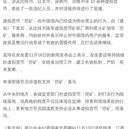
址，涉及比特币、以太币、涂鸦币、尔格币等 10 余种虚拟货
币，查处了一批违纪人员，并对违规所得进行了追缴。
虚拟货币「挖矿」在中国境内已经成为明令禁止的行为，自《通
知》下发后，从比特大陆等虚拟货币矿机厂商到星火矿池等「挖
矿」服务商，均纷纷对外表示停止对中国境内用户的服务。监管
政策及整治行动形成了有效的震慑作用，且打击还将继续。
孟玮在发改委11月16日的新闻发布会上表示，发改委还将持续做
好虚拟货币「挖矿」全链条治理工作，建立长效机制，严防「死
灰复燃」。
有省部级官员涉滥权支持「挖矿」落马
从中央到地方，各级监管部门对虚拟货币「挖矿」的打击行为陆
续落地，动真格的程度不仅仅体现在监测、排查和现场查处的行
动上，更有地方官员因滥权支持企业从事虚拟货币「挖矿」而落
马。
《新京报》援引中央纪委国家监委网站11月13日消息报道，江西