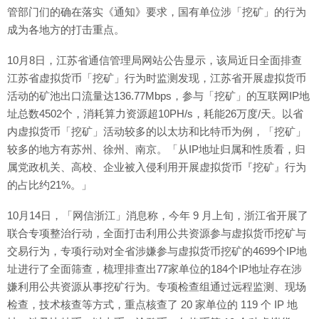
管部门们的确在落实《通知》要求，国有单位涉「挖矿」的行为
成为各地方的打击重点。
10月8日，江苏省通信管理局网站公告显示，该局近日全面排查
江苏省虚拟货币「挖矿」行为时监测发现，江苏省开展虚拟货币
活动的矿池出口流量达136.77Mbps，参与「挖矿」的互联网IP地
址总数4502个，消耗算力资源超10PH/s，耗能26万度/天。以省
内虚拟货币「挖矿」活动较多的以太坊和比特币为例，「挖矿」
较多的地方有苏州、徐州、南京。「从IP地址归属和性质看，归
属党政机关、高校、企业被入侵利用开展虚拟货币『挖矿』行为
的占比约21%。」
10月14日，「网信浙江」消息称，今年 9 月上旬，浙江省开展了
联合专项整治行动，全面打击利用公共资源参与虚拟货币挖矿与
交易行为，专项行动对全省涉嫌参与虚拟货币挖矿的4699个IP地
址进行了全面筛查，梳理排查出77家单位的184个IP地址存在涉
嫌利用公共资源从事挖矿行为。专项检查组通过远程监测、现场
检查，技术核查等方式，重点核查了 20 家单位的 119 个 IP 地