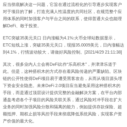
应当彻底解决这一问题，它旨在通过流程化的引导逐步实现客户
对于项目的了解，打造充满人性温度的共同社区，在规范整个应
用体系的同时加强客户与平台之间的联系，使得普通大众也能理
解DeFi、敢于投资。
ETC突破35美元关口 日内涨幅为4.1%:火币全球站数据显示，
ETC短线上涨，突破35美元关口，现报35.0009美元，日内涨幅达
到4.1%，行情波动较大，请做好风险控制。[2021/4/29 21:11:38]
其次，很多业内人士会将DeFi比作“乐高积木”，并津津乐道于
此。但是，这种搭积木的方式存在着风险传递的严重缺陷。区块
链的公开性使得DeFi项目易于遭受黑客攻击，从而从项目源头埋
下资金安全隐患。未来DeFi 2.0项目应当避免采用这种搭积木的
手段，而是通过顶层设计提供完整的金融解决方案，在平台内部
通盘考虑各个子项目的风险关联关系，通过风险对冲手段在扩大
业务的同时加强风险分散和隔离的能力，例如提供存款保险、超
额抵押、期权止损等风控手段来彻底降低系统风险，实现客户资
产价值的最大化。