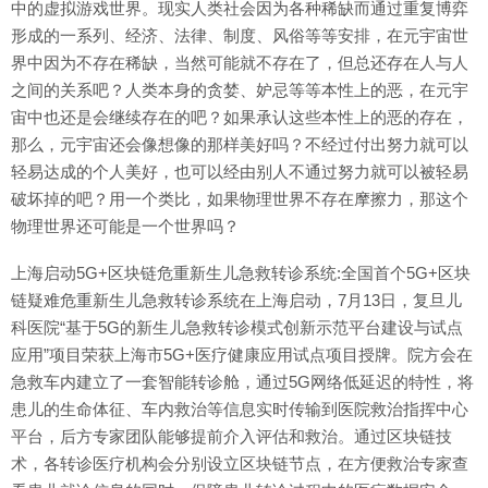
中的虚拟游戏世界。现实人类社会因为各种稀缺而通过重复博弈
形成的一系列、经济、法律、制度、风俗等等安排，在元宇宙世
界中因为不存在稀缺，当然可能就不存在了，但总还存在人与人
之间的关系吧？人类本身的贪婪、妒忌等等本性上的恶，在元宇
宙中也还是会继续存在的吧？如果承认这些本性上的恶的存在，
那么，元宇宙还会像想像的那样美好吗？不经过付出努力就可以
轻易达成的个人美好，也可以经由别人不通过努力就可以被轻易
破坏掉的吧？用一个类比，如果物理世界不存在摩擦力，那这个
物理世界还可能是一个世界吗？
上海启动5G+区块链危重新生儿急救转诊系统:全国首个5G+区块
链疑难危重新生儿急救转诊系统在上海启动，7月13日，复旦儿
科医院“基于5G的新生儿急救转诊模式创新示范平台建设与试点
应用”项目荣获上海市5G+医疗健康应用试点项目授牌。院方会在
急救车内建立了一套智能转诊舱，通过5G网络低延迟的特性，将
患儿的生命体征、车内救治等信息实时传输到医院救治指挥中心
平台，后方专家团队能够提前介入评估和救治。通过区块链技
术，各转诊医疗机构会分别设立区块链节点，在方便救治专家查