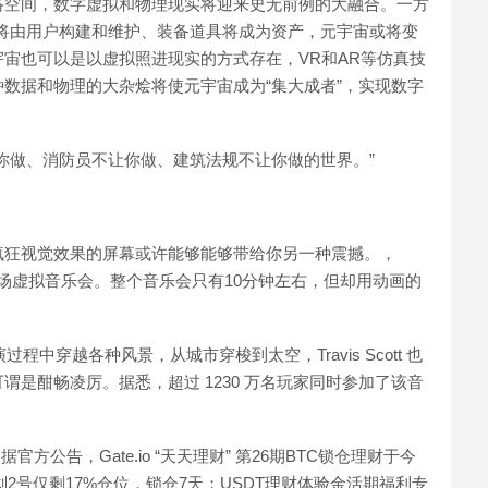
络空间，数字虚拟和物理现实将迎来史无前例的大融合。一方
戏”将由用户构建和维护、装备道具将成为资产，元宇宙或将变
宙也可以是以虚拟照进现实的方式存在，VR和AR等仿真技
数据和物理的大杂烩将使元宇宙成为“集大成者”，实现数字
你做、消防员不让你做、建筑法规不让你做的世界。”
疯狂视觉效果的屏幕或许能够能够带给你另一种震撼。，
举办了一场虚拟音乐会。整个音乐会只有10分钟左右，但却用动画的
表演过程中穿越各种风景，从城市穿梭到太空，Travis Scott 也
是酣畅凌厉。据悉，超过 1230 万名玩家同时参加了该音
:据官方公告，Gate.io “天天理财” 第26期BTC锁仓理财于今
划2号仅剩17%仓位，锁仓7天；USDT理财体验金活期福利专