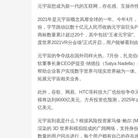
元宇宙想成为新一代的互联网，存在感、互操作
2021年是元宇宙概念风靡全球的一年。今年4月
份，字节跳动以数十亿元人民币收购元宇宙巨头P
商标数量累计超过20个，其中包括“王者元宇宙”、“
度世界2021VR分会场”正式开启，用户能够看
元宇宙的争夺战在国外同样火热。7月份，扎克伯格提
软董事长兼CEO萨提亚·纳德拉（Satya Nade
帮助企业客户实现数字世界与现实世界融为一体。游戏
拓展元宇宙相关业务。
此外，谷歌、网易、HTC等科技大厂也纷纷争夺元
模将达到8000亿美元。方舟投资也预测，2025年虚
亿美元。
元宇宙到底是什么？根据风险投资家马修·鲍尔 (Mat
渲染的 3D 世界和模拟组成的广阔网络，支持
数量的用户同步进行，每个用户都有自己的存在