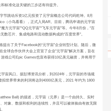
性和标准化这关键的三步还有待提升。
，字节跳动斥资1亿元投资了元宇宙概念公司代码乾坤。8月
ico（小鸟看看），正式入局AR。目前，腾讯申请的元宇宙
魔方元宇宙”“QQ元宇宙”“飞车元宇宙”等。今年8月份，“百
到由无数芯片、集成电路和流动数据构成的“百度世界”。
出了关于Facebook的“元宇宙”企业转型计划。随后，微
lla）在全球合作伙伴大会上官宣了企业”元宇宙”解决方案，旨在
公司Epic Games也宣布获得10亿美元融资，并将用于
宇宙风口。据彭博资讯分析，到2024年，元宇宙的市场规
拟世界带来的利润将达到4000亿美元，2021 年约为 1800
thew Ball) 的描述，元宇宙（元界）是一个由持久、实时
身份、对象、数据和权利的连续性，并且可以被体验由有效无限
感。