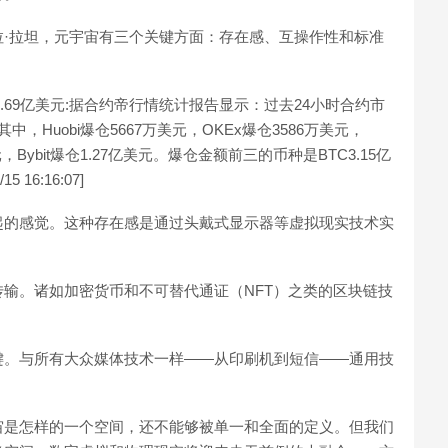
·拉坦，元宇宙有三个关键方面：存在感、互操作性和标准
仓2.69亿美元:据合约帝行情统计报告显示：过去24小时合约市
中，Huobi爆仓5667万美元，OKEx爆仓3586万美元，
美元，Bybit爆仓1.27亿美元。爆仓金额前三的币种是BTC3.15亿
 16:16:07]
起的感觉。这种存在感是通过头戴式显示器等虚拟现实技术实
输。诸如加密货币和不可替代通证（NFT）之类的区块链技
键。与所有大众媒体技术一样——从印刷机到短信——通用技
宙是怎样的一个空间，还不能够被单一和全面的定义。但我们