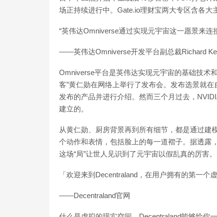
场正持续进行中。Gate.io理财宝两大专区含各大主流币种
“英伟达Omniverse通过实现元宇宙这一愿景来连
——英伟达Omniverse开发平台副总裁Richard Ker
Omniverse平台是英伟达实现元宇宙的基础技
客”黄仁勋在网络上举行了发布会。发布选景就在
发布的产品并进行介绍。然而三个月过去，NVIDIA
建立的。
从黄仁勋、厨房背景再到所有细节，都是通过建
个动作和表情，包括脸上的每一道褶子。据透露，N
这场“局”让世人见识到了元宇宙以假乱真的厉害。
「欢迎来到Decentraland，在用户拥有的第
——Decentraland官网
什么是虚拟的现实空间，Decentraland能