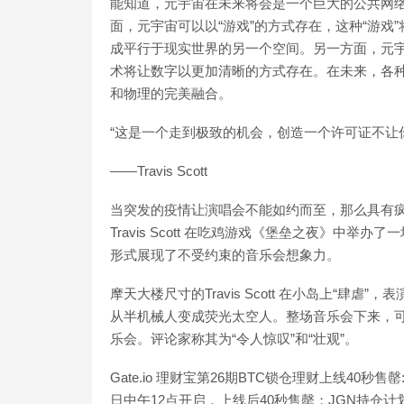
能知道，元宇宙在未来将会是一个巨大的公共网
面，元宇宙可以以“游戏”的方式存在，这种“游
成平行于现实世界的另一个空间。另一方面，元宇
术将让数字以更加清晰的方式存在。在未来，各种
和物理的完美融合。
“这是一个走到极致的机会，创造一个许可证不让
——Travis Scott
当突发的疫情让演唱会不能如约而至，那么具有
Travis Scott 在吃鸡游戏《堡垒之夜》中
形式展现了不受约束的音乐会想象力。
摩天大楼尺寸的Travis Scott 在小岛上“肆虐”，
从半机械人变成荧光太空人。整场音乐会下来，可谓
乐会。评论家称其为“令人惊叹”和“壮观”。
Gate.io 理财宝第26期BTC锁仓理财上线40秒售罄
日中午12点开启，上线后40秒售罄；JGN持仓计