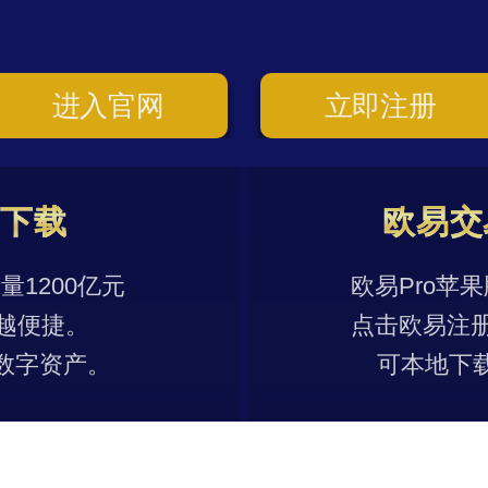
进入官网
立即注册
p下载
欧易交
1200亿元
欧易Pro苹
越便捷。
点击欧易注
数字资产。
可本地下