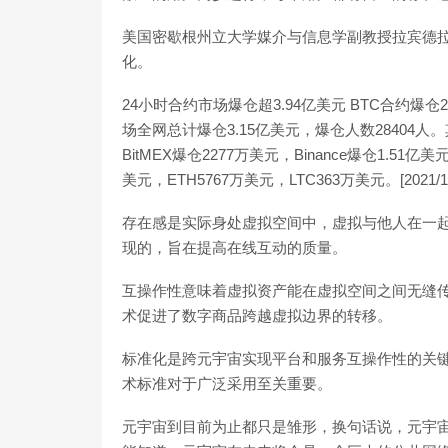
美国密歇根州立大学媒介与信息学副教授拉宾德拉
化。
24小时合约市场爆仓超3.94亿美元 BTC合约爆
场全网总计爆仓3.15亿美元，爆仓人数28404人。其
BitMEX爆仓2277万美元，Binance爆仓1.51亿
美元，ETH5767万美元，LTC363万美元。[2021/1/15
存在感是实际身处虚拟空间中，虚拟与他人在一
现的，旨在提高在线互动的质量。
互操作性意味着虚拟资产能在虚拟空间之间无缝传
术促进了数字商品跨越虚拟边界的转移。
标准化是跨元宇宙实现平台和服务互操作性的关
术标准对于广泛采用至关重要。
元宇宙到目前为止都只是雏形，换句话说，元宇