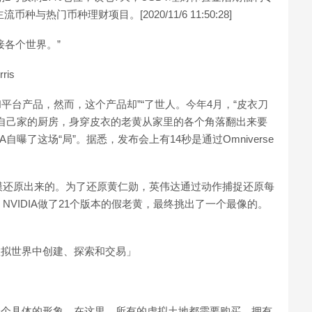
与热门币种理财项目。[2020/11/6 11:50:28]
接各个世界。”
ris
术和平台产品，然而，这个产品却”“了世人。今年4月，“皮衣刀
自己家的厨房，身穿皮衣的老黄从家里的各个角落翻出来要
自曝了这场“局”。据悉，发布会上有14秒是通过Omniverse
模还原出来的。为了还原黄仁勋，英伟达通过动作捕捉还原每
VIDIA做了21个版本的假老黄，最终挑出了一个最像的。
一个虚拟世界中创建、探索和交易」
够给你一个具体的形象。在这里，所有的虚拟土地都需要购买，拥有