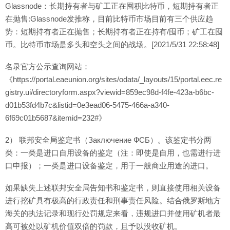
Glassnode：长期持有者与矿工正在囤积比特币，短期持有者正
在抛售:Glassnode发推称，目前比特币市场目前有三个供应趋
势：短期持有者正在抛售；长期持有者正在持有/囤币；矿工在囤
币。比特币市场是多头和空头之间的战场。[2021/5/31 22:58:48]
名录官方公示查询网站：
《https://portal.eaeunion.org/sites/odata/_layouts/15/portal.eec.re
gistry.ui/directoryform.aspx?viewid=859ec98d-f4fe-423a-b6bc-
d01b53fd4b7c&listid=0e3ead06-5475-466a-a340-
6f69c01b5687&itemid=232#》
2） 联邦安全局鉴定书（Заключение ФСБ）。该鉴定书分两
类：一类是进口自用设备的鉴定（注：即使是自用，也需进行进
口申报）；一类是进口设备鉴定，用于一般商业用途的进口。
如果缺失上述联邦安全局告知书和鉴定书，则直接使用相关设备
进行挖矿具有极高的行政责任和刑事责任风险。结合俄罗斯地方
海关的执法记录和现行处罚规定来看，违规进口并使用矿机者最
高可被处以矿机价值双倍的罚款，且予以没收矿机。