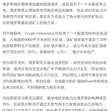
俄罗斯地区拥有着低廉的能源成本，使其成为下一个兵家必争之
地。俄罗斯禁止用加密货币购买商品和服务，但从2021年起允许
加密货币挖矿和交易，甚至军方也加入了热火朝天的挖矿队伍。
目前俄罗斯最欢迎矿工的地方有：
列宁格勒州。Crypto Universe公司投资了一个配置3000件矿机设
备、占地面积4000平方米的巨大矿场，该矿场坐落于废弃了20年
的苏联肥料生产实验室。在矿场开幕式上，该公司表示该矿场将
用于挖比特币（BTC）和莱特币（LTC），预计今年投产。
伊尔库茨克州。俄罗斯官方就在这里挖矿；依托安加拉河的水电
资源，该州仅布拉茨克水电厂年产能就可达22.5太瓦，而全球比
特币挖矿每年消耗的电力为73太瓦，所以理论上该州可掌控全球
20%的新增比特币。而到目前，当地最大的矿场BitRiver年耗电也
仅有100兆瓦，可利用的电力相当丰腴。
克拉斯诺亚尔斯克边疆区。极地地区的电力比俄罗斯的电网便宜
25%，且诺里尔斯克可通过天然气和水力发电创造自己的电力，
矿场可以以低至2.75卢布（约合每千瓦时0.039美元）的价格获得