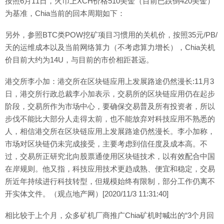
按照6月11日，火币上XCH价格510美金（目前已跌倒420美金）
为基准，Chia当前的回本周期如下：
另外，参照BTC类POW挖矿项目习惯用的关机价，按照35元/PB/
天的运维成本以及当前网络算力（不考虑算力增长），Chia关机
价目前大约为14U，与目前的市价相距甚远。
港交所李小加：港交所在区块链应用上发展路途仍然漫长:11月3
日，港交所行政总裁李小加表示，交易所的区块链应用仍在起步
阶段，交易所作为市场中心，要确保交易普及所有投资者，所以
步伐不能比大部分人走得太前，也不能放弃对科技应用不熟悉的
人，相信港交所在区块链应用上发展路途仍然漫长。李小加称，
市场对区块链仍未完成接受，主要考虑到信任度及成本高。不
过，交易所正研究北向股票通使用区块链技术，以有效配合中国
在岸规则。他又指，科技应用技术更趋成熟、便宜和稳定，交易
所近年持续进行科技转型，但规模始终有限制，部分工作仍离不
开实体文件。（观点地产网）[2020/11/3 11:31:40]
相比较于上个月，众多矿机厂商推广Chia矿机时喊出的“3个月回