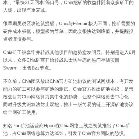
本”、”最快21天回本“等口号，Chia挖矿的收益伴随着众多矿工的
入场，出现严重衰减。
很早期吴说区块链就提醒，Chia与Filecoin极为不同，挖矿需要的
硬件成本极低，模型极为简单，因此会很快达到峰值，并提醒投
资者谨慎参与。
Chia矿工被套牢并转战其他项目的趋势愈发明显。特别是进入6月
以来，众多Chia矿商开始转战以太坊生态的热门存储项目
Swarm，出售Bzz节点。
不久前，Chia团队放出Chia官方矿池协议的测试网版本，有开发
能力的矿工可以参与矿池的测试。Chia官方推出矿池协议，是想
改变目前Chia网络算力集中化的趋势，让整个网络更去中心化，
同时升级共识算法防止双挖，推出一版简易的链上开源矿池协议
给全网矿工使用。
知名Poc矿池运营商Hpool在Chia网络上线之初就推出了Chia矿
池，占Chia网络总算力达35%，引发了Chia官方团队的恐惧。