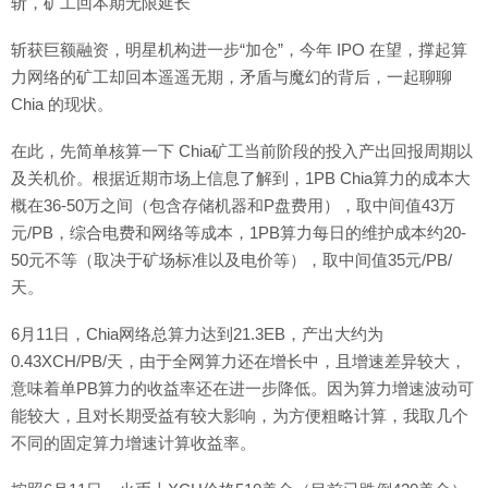
斩，矿工回本期无限延长
斩获巨额融资，明星机构进一步“加仓”，今年 IPO 在望，撑起算
力网络的矿工却回本遥遥无期，矛盾与魔幻的背后，一起聊聊
Chia 的现状。
在此，先简单核算一下 Chia矿工当前阶段的投入产出回报周期以
及关机价。根据近期市场上信息了解到，1PB Chia算力的成本大
概在36-50万之间（包含存储机器和P盘费用），取中间值43万
元/PB，综合电费和网络等成本，1PB算力每日的维护成本约20-
50元不等（取决于矿场标准以及电价等），取中间值35元/PB/
天。
6月11日，Chia网络总算力达到21.3EB，产出大约为
0.43XCH/PB/天，由于全网算力还在增长中，且增速差异较大，
意味着单PB算力的收益率还在进一步降低。因为算力增速波动可
能较大，且对长期受益有较大影响，为方便粗略计算，我取几个
不同的固定算力增速计算收益率。