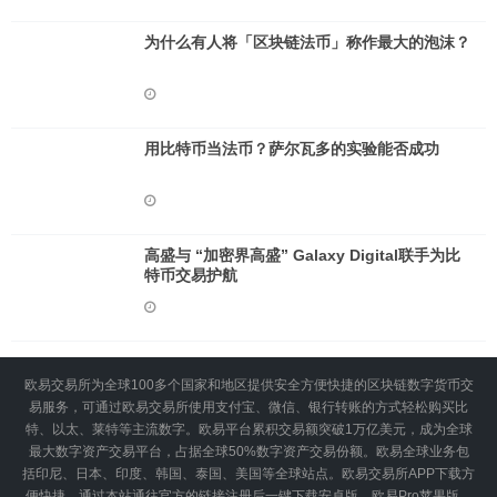
为什么有人将「区块链法币」称作最大的泡沫？
用比特币当法币？萨尔瓦多的实验能否成功
高盛与 “加密界高盛” Galaxy Digital联手为比
特币交易护航
欧易交易所为全球100多个国家和地区提供安全方便快捷的区块链数字货币交
易服务，可通过欧易交易所使用支付宝、微信、银行转账的方式轻松购买比
特、以太、莱特等主流数字。欧易平台累积交易额突破1万亿美元，成为全球
最大数字资产交易平台，占据全球50%数字资产交易份额。欧易全球业务包
括印尼、日本、印度、韩国、泰国、美国等全球站点。欧易交易所APP下载方
便快捷，通过本站通往官方的链接注册后一键下载安卓版、欧易Pro苹果版、