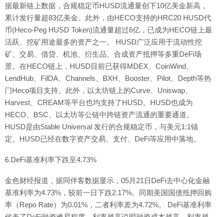
据最新链上数据，合规稳定币HUSD流通量创下10亿美金新高，
累计发行量超83亿美金。此外，由HECO支持的HRC20 HUSD代
币(Heco-Peg HUSD Token)流通量超过6亿，已成为HECO链上最
活跃、挖矿用途最多的资产之一。 HUSD广泛应用于流动性挖
矿、交易、借贷、机池、衍生品、合成资产抵押等多重DeFi场
景。在HECO链上，HUSD目前已获得MDEX、CoinWind、
LendHub、FilDA、Channels、BXH、Booster、Pilot、Depth等热
门Heco项目支持。此外，以太坊链上的Curve、Uniswap、
Harvest、CREAM等平台也均支持了HUSD。HUSD也成为
HECO、BSC、以太坊等公链中跨链资产流通的重要通道。
HUSD是由Stable Universal 发行的合规稳定币，与美元1:1锚
定。HUSD已经在数字资产交易、支付、DeFi等应用中落地。
6.DeFi基准利率下跌至4.73%
金色财经报道，据同伴客数据显示，05月21日DeFi去中心化金融
基准利率为4.73%，较前一日下跌2.17%。同期美国国债抵押回购
率（Repo Rate）为0.01%，二者利率差为4.72%。 DeFi基准利率
代表了DeFi融资难易程度，利率越高说明融资成本越高，利率越