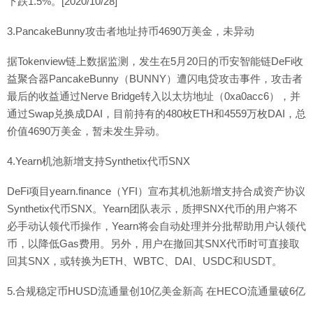
下跌1.5%。[2020/10/28]
3.PancakeBunny攻击者地址持币4690万美金，未异动
据Tokenview链上数据监测，发生在5月20日的币安智能链DeFi收
益聚合器PancakeBunny（BUNNY）遭闪电贷攻击事件，攻击者
最后的收益通过Nerve Bridge转入以太坊地址（0xa0acc6），并
通过Swap兑换成DAI，目前持有的480枚ETH和4559万枚DAI，总
价值4690万美金，暂未发生异动。
4.Yearn机池新增支持Synthetix代币SNX
DeFi项目yearn.finance（YFI）宣布其机池新增支持合成资产协议
Synthetix代币SNX。Yearn团队表示，质押SNX代币的用户将不
必手动认领代币操作，Yearn将会自动处理并分批帮助用户认领代
币，以降低Gas费用。另外，用户在撤回其SNX代币时可直接取
回其SNX，或转换为ETH、WBTC、DAI、USDC和USDT。
5.合规稳定币HUSD流通量创10亿美金新高 在HECO流通量破6亿