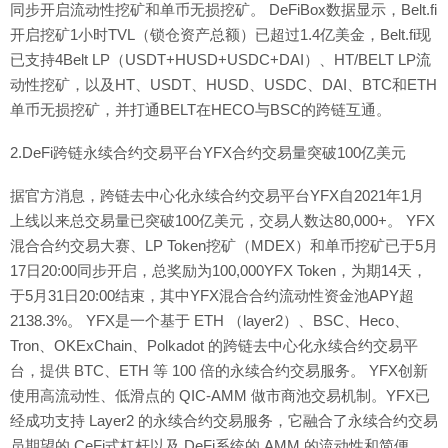
同步开启流动性挖矿和单币无损挖矿。 DeFiBox数据显示，Belt.fi
开启挖矿1小时TVL（锁仓资产总额）已超过1.4亿美金，Belt.fi现
已支持4Belt LP（USDT+HUSD+USDC+DAI）、HT/BELT LP流
动性挖矿，以及HT、USDT、HUSD、USDC、DAI、BTC和ETH
单币无损挖矿，并打通BELT在HECO与BSC的跨链互通。
2.DeFi跨链永续合约交易平台YFX合约交易量突破100亿美元
据官方消息，跨链去中心化永续合约交易平台YFX自2021年1月
上线以来总交易量已突破100亿美元，交易人数达80,000+。 YFX
混合合约交易大赛、LP Token挖矿（MDEX）和单币挖矿已于5月
17日20:00同步开启，总奖励为100,000YFX Token，为期14天，
于5月31日20:00结束，其中YFX混合合约流动性资金池APY超
2138.3%。 YFX是一个基于 ETH （layer2）、BSC、Heco、
Tron、OKExChain、Polkadot 的跨链去中心化永续合约交易平
台，提供 BTC、ETH 等 100 倍的永续合约交易服务。 YFX创新
使用高流动性、低滑点的 QIC-AMM 做市商池交易机制。YFX已
经成功支持 Layer2 的永续合约交易服务，它融合了永续合约交易
员期望的 CeFi式杠杆以及 DeFi系统的 AMM 的流动性和简便