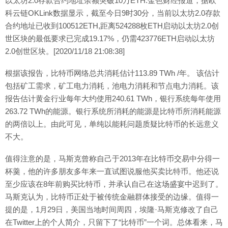
以太坊2.0存款合约地址余额突破10万ETH:金色财经报道，据欧
科云链OKLink数据显示，截至今日9时30分，当前以太坊2.0存款
合约地址已收到100512ETH,距离524288枚ETH启动以太坊2.0创
世区块的最低要求已完成19.17%，仍需423776ETH启动以太坊
2.0创世区块。[2020/11/18 21:08:38]
根据该报告，比特币网络总共消耗估计113.89 TWh /年。 该估计
包括矿工需求，矿工电力消耗，池电力消耗和节点电力消耗。该
报告估计黄金行业每年大约使用240.61 TWh，银行系统每年使用
263.72 TWh的能源。银行系统所消耗的能源是比特币所消耗能源
的两倍以上。由此可见，单纯以能耗问题质疑比特币的长远意义
不大。
值得注意的是，马斯克曾称自己于2013年在比特币交易中分得一
杯羹，他的许多朋友多年来一直试图说服他买卖比特币。他还说
至少应该在8年前购买比特币，并承认自己在这场盛宴中迟到了。
马斯克认为，比特币正处于被传统金融群体接受的边缘。值得一
提的是，1月29日，美国当地时间周四，埃隆·马斯克修改了自己
在Twitter上的个人简介，只留下了“比特币”一个词。总体看来，马