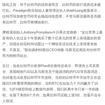
除此之前，对于比特币的信仰者而言，比特币的前行道路也未被
打乱。Paradigm联合创始人兼管理合伙人MattHuang发推表示，
比特币等加密货币经常会挑战传统思维；不管马斯克最终是否拥
有比特币，比特币将继续前行。
摩根溪创始人AnthonyPompliano今日再次发推称：“这位世界上最
富有的人在过去十年里购买了数十亿美元的世界上表现最好的资
产，但现在却花时间试图让一个网络笑话在技术上变得更有效
率。不真实。”疑似讽刺特斯拉CEO埃隆·马斯克近期反对比特币
而为狗狗币站台。
近日，知名比特币分析师PlanB在推特还表示，即便有土耳其禁
令、美国税收FUD以及马斯克关于能源消耗的FUD等负面消息，
但丝毫无法改变比特币牛市进程。当前的比特币牛市似乎正在追
随2013年繁荣周期的脚步，当时BTC在短短几个月内飙升了10
倍。S2FX模型和链上数据均表明，我们距离牛市只有一半的路
程。在接下来的6个月内，如果比特币还能上涨5倍，丝毫不会令
人惊讶。