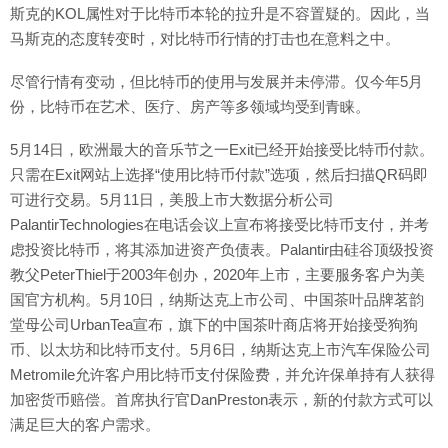
斯克的KOL属性对于比特币本轮的拉升是不容置疑的。因此，当
马斯克的态度转变时，对比特币行情的打击也在意料之中。
尽管行情有变动，但比特币的使用与发展并未停滞。仅今年5月
份，比特币在艺术、医疗、房产等多领域均受到青睐。
5月14日，欧洲最大的音乐节之一Exit已经开始接受比特币付款。
只需在Exit网站上选择“使用比特币付款”选项，然后扫描QR码即
可进行交易。5月11日，美股上市大数据分析公司
PalantirTechnologies在电话会议上宣布将接受比特币支付，并考
虑投资比特币，将其添加进资产负债表。Palantir由硅谷顶级投资
教父PeterThiel于2003年创办，2020年上市，主要服务客户为美
国官方机构。5月10日，纳斯达克上市公司、中国茶叶品牌茗韵
堂母公司UrbanTea宣布，旗下的中国茶叶商店将开始接受狗狗
币、以太坊和比特币支付。5月6日，纳斯达克上市汽车保险公司
Metromile允许客户用比特币支付保险费，并允许保单持有人获得
加密货币赔偿。首席执行官DanPreston表示，新的付款方式可以
满足巨大的客户需求。