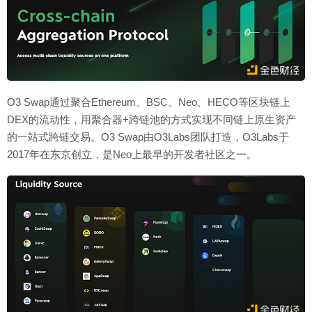
O3 Swap通过聚合Ethereum、BSC、Neo、HECO等区块链上
DEX的流动性，用聚合器+跨链池的方式实现不同链上原生资产
的一站式跨链交易。O3 Swap由O3Labs团队打造，O3Labs于
2017年在东京创立，是Neo上最早的开发者社区之一。