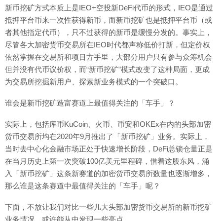
新币挖矿方式本质上是IEO+空投新DeFi代币的形式，IEO是通过
抵押平台币来一次性获得新币，而新币挖矿也是抵押平台币（或
者其他指定代币），只不过获得的新币是缓慢分发的。事实上，
尽管各大加密货币交易所在IEO时代都声称低价打新，但定价权
依然掌握在交易所和项目方手里，大部分用户只有参与众筹机会
但并没有代币议价权，而“新币挖矿”模式改变了这种局面，更成
为交易所挖掘新用户、探索新业务模式的一个突破口。
谁会是新币挖矿造富赛道上最值得关注的「车手」？
实际上，包括库币KuCoin、火币、币安和OKEx在内的头部加密
货币交易所均在2020年9月推出了「新币挖矿」业务。实际上，
当时去中心化金融市场正处于快速增长阶段，DeFi总锁仓量正是
在当月历史上第一次突破100亿美元里程碑，借着这股东风，涌
入「新币挖矿」这条新赛道的加密货币交易所数量也逐渐增多，
那么谁是这条赛道中最值得关注的「车手」呢？
下面，不放让我们对比一些几大头部加密货币交易所的新币挖矿
业务情况，或许能从中发现一些亮点。