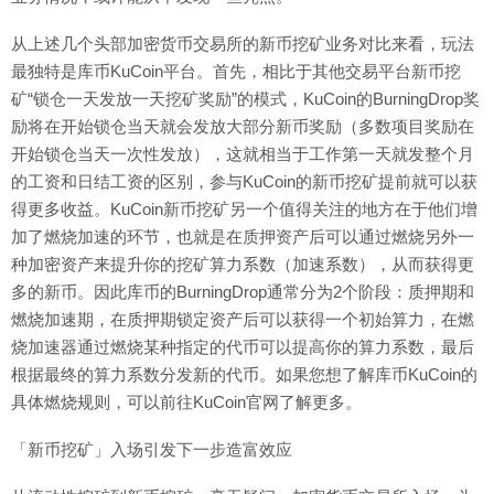
从上述几个头部加密货币交易所的新币挖矿业务对比来看，玩法
最独特是库币KuCoin平台。首先，相比于其他交易平台新币挖
矿“锁仓一天发放一天挖矿奖励”的模式，KuCoin的BurningDrop奖
励将在开始锁仓当天就会发放大部分新币奖励（多数项目奖励在
开始锁仓当天一次性发放），这就相当于工作第一天就发整个月
的工资和日结工资的区别，参与KuCoin的新币挖矿提前就可以获
得更多收益。KuCoin新币挖矿另一个值得关注的地方在于他们增
加了燃烧加速的环节，也就是在质押资产后可以通过燃烧另外一
种加密资产来提升你的挖矿算力系数（加速系数），从而获得更
多的新币。因此库币的BurningDrop通常分为2个阶段：质押期和
燃烧加速期，在质押期锁定资产后可以获得一个初始算力，在燃
烧加速器通过燃烧某种指定的代币可以提高你的算力系数，最后
根据最终的算力系数分发新的代币。如果您想了解库币KuCoin的
具体燃烧规则，可以前往KuCoin官网了解更多。
「新币挖矿」入场引发下一步造富效应