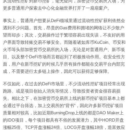
从流动性挖矿到新币挖矿，毫无疑问，加密货币交易所入场，为
更多普通用户探索去中心化金融世界打开了一扇扇窗户。
事实上，普通用户想要从DeFi领域里通过流动性挖矿获利依然会
遇到不少问题。首先，昂贵的Gas费用和拥堵的网络让不少散户
望而却步；其次，交易操作过于繁琐容易出现失误，不友好的用
户界面导致转账交易不够安全。而随着诸如库币KuCoin、币安和
火币等头部加密货币交易所的入场，无论是对普通用户、新币项
目、以及整个DeFi市场而言都起到了积极推动作用。在安全性方
面，用户在新币挖矿的时候几乎所有操作都能在交易平台内部完
成，不需要进行太多链上操作，因此可以获得足够保障。
不仅如此，在过去的DeFi市场里，不少流动性挖矿项目经常出现
跑路、或是项目创始人消失等情况，导致投资者资金很容易损
失。相比之下，在加密货币交易所上线的新币挖矿项目基本上都
会通过平台筛选，加上交易所的“背书”，因此许多新币挖矿项目
质量相对较高，比如近期BurningDrop上线的都是DAO Maker上
的IDO项目，每个项目都具有不俗的发展潜力，其中HORD开盘
涨幅25倍、TCP开盘涨幅24倍、LOCG开盘涨幅18倍，造富效应