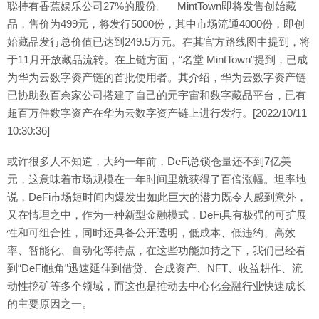
聪持有香蕉娱乐公司27%的股份。 MintTown即将发售创始藏
品，售价为499元，将发行5000份，其中市场流通4000份，即创
始藏品发行总价值已达到249.5万元。在其官方路线图中提到，将
于11月开放藏品流转。在上链方面，“名堂 MintTown”提到，已成
为华为云数字资产链的首批使用者。其介绍，华为云数字资产链
已协助数百余家公司搭建了自己的元宇宙和数字藏品平台，已有
超百万件数字资产在华为云数字资产链上进行发行。[2022/10/11
10:30:36]
或许很多人不知道，大约一年前，DeFi总锁仓量还不到7亿美
元，这意味着市场规模在一年时间里就获得了百倍涨幅。坦率地
说，DeFi市场短时间内爆发出如此巨大的潜力既令人感到意外，
又在情理之中，作为一种新型金融模式，DeFi具有极强的可扩展
性和可组合性，同时还具备公开透明，低成本、低违约、高效
率、智能化、自动化等特点，在这些功能加持之下，我们已经看
到“DeFi触角”迅速延伸到借贷、合成资产、NFT、收益耕作、流
动性挖矿等多个领域，而这也是推动去中心化金融行业快速成长
的主要原因之一。