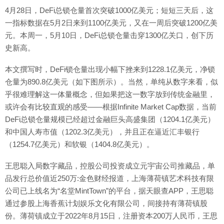
4月28日，DeFi总锁仓量首次突破1000亿美元；短短三天后，这
一指标数据在5月2日来到1100亿美元，又在一周后突破1200亿美
元。本周一，5月10日，DeFi总锁仓量击穿1300亿关口，创下历
史新高。
本文撰写时，DeFi锁仓量出现小幅下挫来到1228.1亿美元，净锁
仓量为890.8亿美元（如下图所示）。当然，单纯从数字来看，似
乎很难理解这一体量概念，但如果把这一数字放到传统金融里，
或许会有比较直观的感受——根据Infinite Market Cap数据，当前
DeFi总锁仓量规模已经超过金融巨头高盛集团（1204.1亿美元）
和中国人寿市值（1202.3亿美元），并且正在逼近汇丰银行
（1254.7亿美元）和软银（1404.8亿美元）。
王思聪入局数字藏品，控股公司投资成立元宇宙公司推藏品，单
品发行总价值近250万:金色财经报道，上海薄荷镇艺术科技有限
公司已上线名为“名堂MintTown”的平台，据天眼查APP，王思聪
通过参股上海香蕉计划娱乐文化有限公司，间接持有薄荷镇股
份。薄荷镇成立于2022年8月15日，注册资本200万人民币，王思