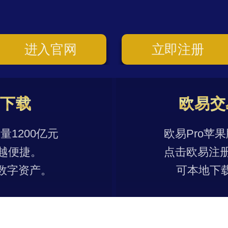
进入官网
立即注册
p下载
欧易交
1200亿元
欧易Pro苹
越便捷。
点击欧易注
数字资产。
可本地下