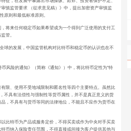
等特征，在发展中暴露出市场操纵、欺诈、投资者保护不足、
审慎监管要求 （征求意见稿）》中，提出加密资产审慎监
单性原则和最低标准原则。
则，将来任何稳定币如果希望成为一个得到广泛使用的支付工
格监管。
在全球的发展，中国监管机构对比特币和稳定币的认识也在不
比特币风险的通知》（简称《通知》）中，将比特币定性为“特
量有限、使用不受地域限制和匿名性等四个主要特点。虽然比
行，不具有法偿性与强制性等货币属性，并不是真正意义的货
商品，不具有与货币等同的法律地位，不能且不应作为货币在
得以比特币为产品或服务定价，不得买卖或作为中央对手买卖
比特币纳入保险责任范围，不得直接或间接为客户提供其他与