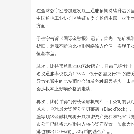
在全球数字经济加速发展且通胀预期持续升温的当
中国通信工业协会区块链专委会轮值主席、火币
方面：
于佳宁告诉《国际金融报》记者，首先，挖矿机制
折旧，源源不断为比特币网络输入价值，实现了
值基本盘。
其次，比特币总量2100万枚限定，目前已经“挖出”
名义通胀率仅仅为1.75%，低于各国央行2%的
导致流通中的比特币也会随着各种原因减少，未
会从根本上影响价格的走势。
再次，比特币得到传统金融机构和上市公司的认可
以来，全球最大资管公司贝莱德（BlackRoc
盛等顶级金融机构将开展加密资产交易和托管业务，特
市公司已经将比特币纳入核心资产配置，加拿大也
港也推出100%锚定比特币的基金产品。