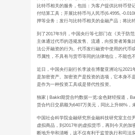
比特币相关的服务，包括：为客户提供比特币登
付结算工具；开展比特币与人民币(6.4995, -0.0
押等业务；发行与比特币相关的金融产品；将比
到了2017年9月，中国央行等七部门在《关于
主体通过代币的违规发售、流通，向投资者筹集比
法公开融资的行为。代币发行融资中使用的代币或
币属性，不具有与货币等同的法律地位，不能也
近日，中国央行副行长李波在博鳌亚洲论坛202
是加密资产。加密资产是投资的选项，它本身不
是作为一种投资工具或是替代性投资。
独家 | Bakkt期货合约数据一览:金色财经报道，Bakk
货合约日交易额为6407万美元，同比上升88%，未平仓
中国社会科学院金融研究所金融科技研究室主任尹
虚拟商品，到2017年的虚拟货币，再到今天的加
断地升华和清晰，这不仅有利于监管执行和司法