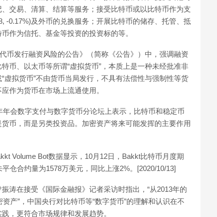
记、交易、清算、结算等服务；接受比特币或以比特币作为支
108, -0.17%)及外币的兑换服务；开展比特币的储存、托管、抵
特币作为信托、基金等投资的投资标的等。
防范代币发行融资风险的公告》（简称《公告》）中，强调融资
特币、以太币等所谓“虚拟货币”，本质上是一种未经批准非
“虚拟货币”不由货币当局发行，不具有法偿性与强制性等货
不应作为货币在市场上流通使用。
1年年会数字支付与数字货币分论坛上表示，比特币和稳定币
是货币，而是另类投资品。加密资产将来可能发挥的主要作用
t Volume Bot数据显示，10月12日，Bakkt比特币月度期
合约量为1578万美元，同比上涨2%。[2020/10/13]
振涛在接受《国际金融报》记者采访时指出，“从2013年的
密资产”，中国央行对比特币等“数字货币”的理解和认识在不
实践，更符合市场规律和发展趋势。