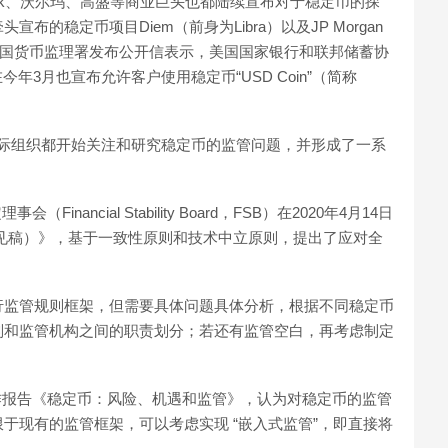
acebook、沃尔玛、高盛等商业巨头也都陆续宣布对于稳定币的探
头宣布的稳定币项目Diem（前身为Libra）以及JP Morgan
年1月，美国货币监理署发布公开信表示，美国国家银行和联邦储蓄协
年3月也宣布允许客户使用稳定币“USD Coin”（简称
国家和国际组织都开始关注和研究稳定币的监管问题，并形成了一系
ancial Stability Board，FSB）在2020年4月14日
见稿）》，基于一致性原则和技术中立原则，提出了应对全
行监管规则框架，但需要具体问题具体分析，根据不同稳定币
则和监管机构之间的职责划分；若还有监管空白，再考虑制定
布工作报告《稳定币：风险、机遇和监管》，认为对稳定币的监管
于现有的监管框架，可以考虑实现 “嵌入式监管”，即直接将