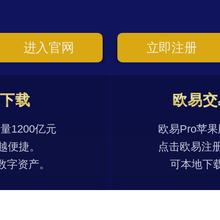
进入官网
立即注册
p下载
欧易交
1200亿元
欧易Pro苹
越便捷。
点击欧易注
数字资产。
可本地下