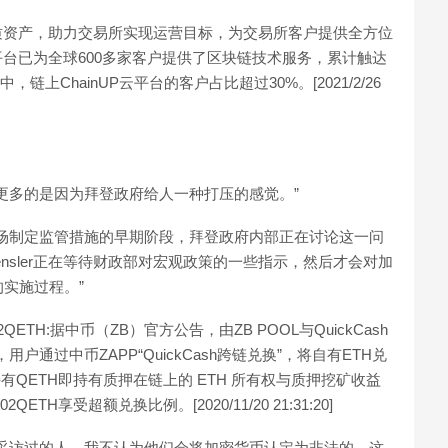
优质资产，助力交易所实现运营目标，为交易所客户提供全方位
云平台已为全球600多家客户提供了区块链技术服务，累计触达
链上ChainUP云平台的客户占比超过30%。[2021/2/26
能更多的是因为拜登政府给人一种打压的感觉。”
场制定监管措施的早期阶段，拜登政府内部正在讨论这一问
ensler正在等待财政部对宏观政策的一些指示，然后才会对加
实施过程。”
QETH:据中币（ZB）官方公告，由ZB POOL与QuickCash
户通过中币ZAPP“QuickCash跨链兑换”，将自有ETH兑
有QETH即持有质押在链上的 ETH 所有权与质押挖矿收益
ETH享受超额兑换比例。[2020/11/20 21:31:20]
采访过的人，我不认为他们会将加密货币认定为非法的，这