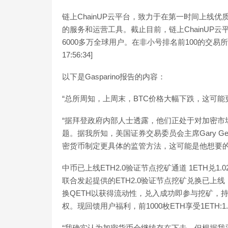
链上ChainUP云平台，致力于在第一时间上线
的服务和运营工具。截止目前，链上ChainUP
6000多万全球用户。在非小号排名前100的交易所中，
17:56:34]
以下是Gasparino报告的内容：
“总所周知，上周末，BTC价格大幅下跌，这可
“据拜登政府内部人士透露，他们正处于对加密市
题。据我所知，美国证券交易委员会主席Gary G
密货币制定更具体的监管方法，这可能是他想要的
中币已上线ETH2.0验证节点挖矿通道 1ETH兑1.02
联合发起提供的ETH2.0验证节点挖矿兑换已上线，用
换QETH以获得流动性，兑入成功即参与挖矿，持
权。现回馈用户福利，前1000枚ETH享受1ETH:1.02Q
“我确实认为加密货币会继续存在下去。但根据我