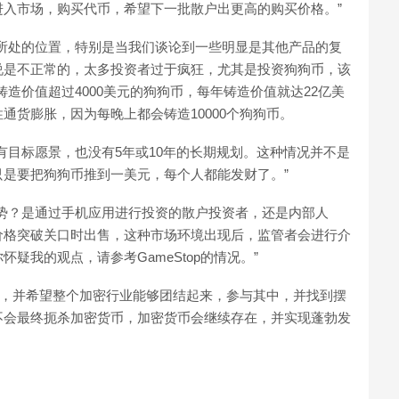
入市场，购买代币，希望下一批散户出更高的购买价格。”
所处的位置，特别是当我们谈论到一些明显是其他产品的复
说是不正常的，太多投资者过于疯狂，尤其是投资狗狗币，该
铸造价值超过4000美元的狗狗币，每年铸造价值就达22亿美
通货膨胀，因为每晚上都会铸造10000个狗狗币。
有目标愿景，也没有5年或10年的长期规划。这种情况并不是
是要把狗狗币推到一美元，每个人都能发财了。”
势？是通过手机应用进行投资的散户投资者，还是内部人
价格突破关口时出售，这种市场环境出现后，监管者会进行介
疑我的观点，请参考GameStop的情况。”
大讨论，并希望整个加密行业能够团结起来，参与其中，并找到摆
不会最终扼杀加密货币，加密货币会继续存在，并实现蓬勃发