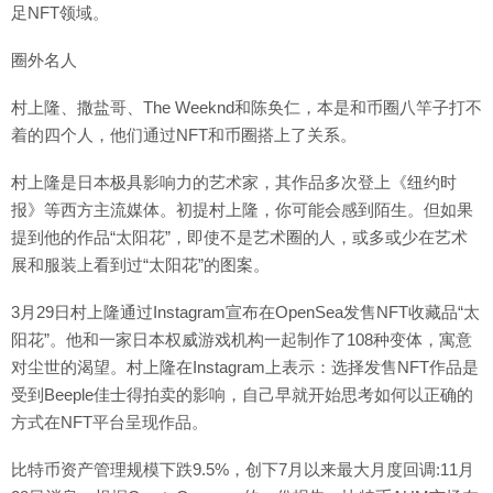
足NFT领域。
圈外名人
村上隆、撒盐哥、The Weeknd和陈奂仁，本是和币圈八竿子打不
着的四个人，他们通过NFT和币圈搭上了关系。
村上隆是日本极具影响力的艺术家，其作品多次登上《纽约时
报》等西方主流媒体。初提村上隆，你可能会感到陌生。但如果
提到他的作品“太阳花”，即使不是艺术圈的人，或多或少在艺术
展和服装上看到过“太阳花”的图案。
3月29日村上隆通过Instagram宣布在OpenSea发售NFT收藏品“太
阳花”。他和一家日本权威游戏机构一起制作了108种变体，寓意
对尘世的渴望。村上隆在Instagram上表示：选择发售NFT作品是
受到Beeple佳士得拍卖的影响，自己早就开始思考如何以正确的
方式在NFT平台呈现作品。
比特币资产管理规模下跌9.5%，创下7月以来最大月度回调:11月