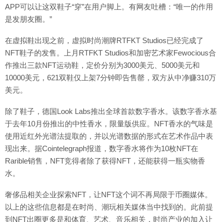
APP可以让这双鞋子“穿”在用户脚上。有网友吐槽：“唯一的作用
是发朋友圈。”
在虚拟鞋出现之前，虚拟时尚潮牌RTFKT Studios已经完成了
NFT鞋子的发售。上月RTFKT Studios和加密艺术家Fewocious合
作推出三款NFT运动鞋，定价分别为3000美元、5000美元和
10000美元，621双鞋仅上架7分钟即告售罄，双方从中净赚310万
美元。
除了鞋子，德国Look Labs推出全球首款数字香水。该数字香水基
于去年10月份推出的中性香水，限量版供应。NFT香水的气味是
使用近红外光谱法提取的，并以光谱数据的形式在艺术作品中表
现出来。据Cointelegraph报道，数字香水将作为10枚NFT在
Rarible销售，NFT竞得者除了获得NFT，还能获得一瓶实物香
水。
奢侈品相关企业探索NFT，让NFT这个词不再局限于币圈媒体。
以上的这些信息都是在时尚、潮玩相关媒体当中找到的。此前提
到NFT出圈更多是和体育、艺术、音乐相关，时尚产业的加入让