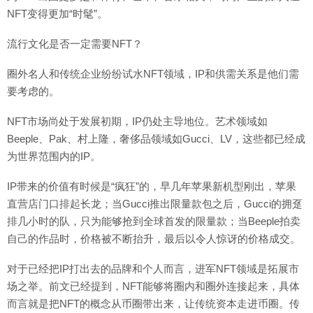
NFT变得更加“时髦”。
流行文化是否一定需要NFT？
圈外名人和传统企业纷纷试水NFT领域，IP和供需关系是他们需
要考虑的。
NFT市场尚处于发展初期，IP仍处主导地位。艺术领域如
Beeple、Pak、村上隆，奢侈品领域如Gucci、LV，这些都已经成
为世界范围内的IP。
IP带来的价值有时候是“疯狂”的，早几年苹果新机型刚出，苹果
直营店门口排起长龙；当Gucci推出限量款包之后，Gucci的拥趸
排几小时的队，只为能够抢到全球首发的限量款；当Beeple拍卖
自己的作品时，价格被不断抬升，最后以令人惊讶的价格成交。
对于已经把IP打出去的品牌和个人而言，进军NFT领域是拓展市
场之举。前文已经提到，NFT能够将圈内和圈外连接起来，具体
而言就是把NFT的概念从币圈带出来，让传统资本走进币圈。传