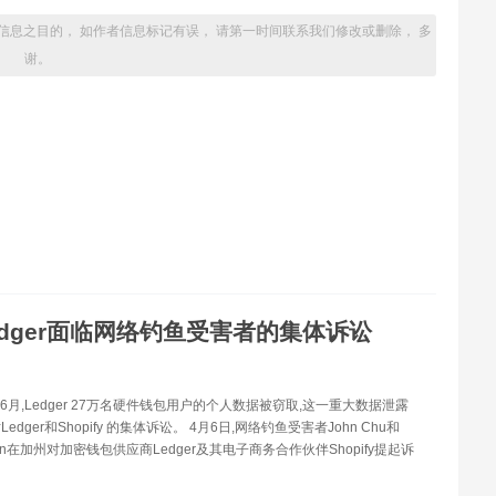
信息之目的， 如作者信息标记有误， 请第一时间联系我们修改或删除， 多
谢。
edger面临网络钓鱼受害者的集体诉讼
至6月,Ledger 27万名硬件钱包用户的个人数据被窃取,这一重大数据泄露
dger和Shopify 的集体诉讼。 4月6日,网络钓鱼受害者John Chu和
Baton在加州对加密钱包供应商Ledger及其电子商务合作伙伴Shopify提起诉