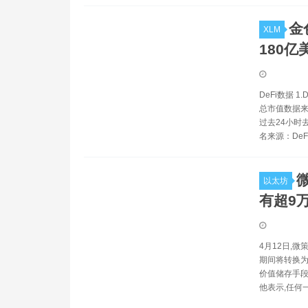
金
XLM
180亿
DeFi数据 1
总市值数据来源
过去24小时
名来源：DeFi
以太坊
有超9
4月12日,
期间将转换为
价值储存手段。
他表示,任何