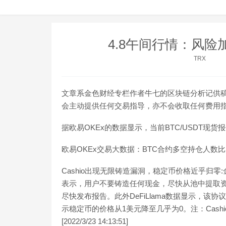
4.8午间行情：风险
TRX
文章系金色财经专栏作者牛七的区块链分析记供
会主动提供任何交易指导，亦不会收取任何费用
据欧易OKEx的数据显示，当前BTC/USDT现货报价
欧易OKEx交易大数据：BTC合约多空持仓人数比1
Cashio出现无限铸造漏洞，稳定币价格近乎归零:金
表示，用户不要铸造任何现金，尽快从池中提取
尽快发布报告。此外DeFiLlama数据显示，该协议T
示稳定币的价格从1美元降至几乎为0。注：Cashio
[2022/3/23 14:13:51]