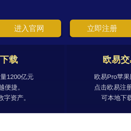
进入官网
立即注册
p下载
欧易交
1200亿元
欧易Pro苹
越便捷。
点击欧易注
数字资产。
可本地下