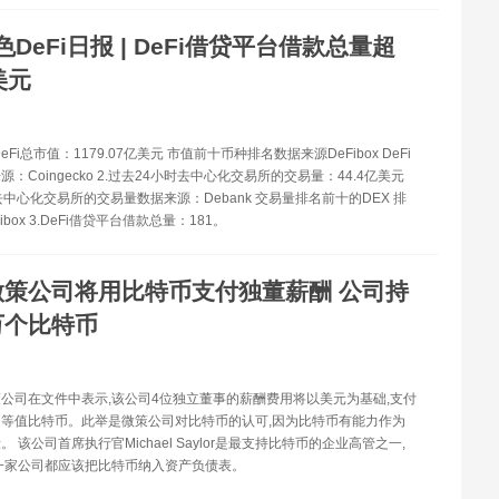
色DeFi日报 | DeFi借贷平台借款总量超
美元
.DeFi总市值：1179.07亿美元 市值前十币种排名数据来源DeFibox DeFi
：Coingecko 2.过去24小时去中心化交易所的交易量：44.4亿美元
去中心化交易所的交易量数据来源：Debank 交易量排名前十的DEX 排
box 3.DeFi借贷平台借款总量：181。
微策公司将用比特币支付独董薪酬 公司持
万个比特币
微策公司在文件中表示,该公司4位独立董事的薪酬费用将以美元为基础,支付
等值比特币。此举是微策公司对比特币的认可,因为比特币有能力作为
 该公司首席执行官Michael Saylor是最支持比特币的企业高管之一,
一家公司都应该把比特币纳入资产负债表。