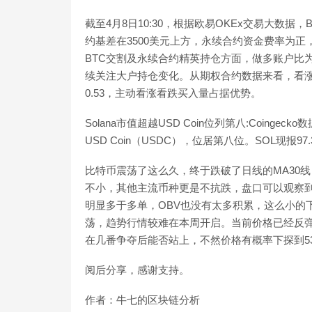
截至4月8日10:30，根据欧易OKEx交易大数据
约基差在3500美元上方，永续合约资金费率为正
BTC交割及永续合约精英持仓方面，做多账户比为
续关注大户持仓变化。从期权合约数据来看，看涨/
0.53，主动看涨看跌买入量占据优势。
Solana市值超越USD Coin位列第八:Coinge
USD Coin（USDC），位居第八位。SOL现报97.39美
比特币震荡了这么久，终于跌破了日线的MA30线
不小，其他主流币种更是不抗跌，盘口可以观察
明显多于多单，OBV也没有太多积累，这么小的
荡，趋势行情较难在本周开启。当前价格已经反弹
在几番争夺后能否站上，不然价格有概率下探到53
阅后分享，感谢支持。
作者：牛七的区块链分析