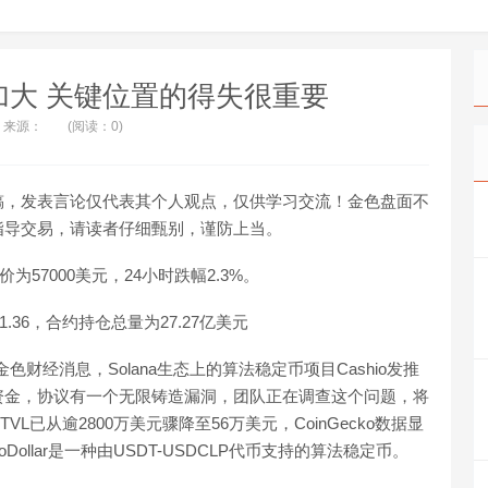
加大 关键位置的得失很重要
来源：
(阅读：0)
稿，发表言论仅代表其个人观点，仅供学习交流！金色盘面不
指导交易，请读者仔细甄别，谨防上当。
为57000美元，24小时跌幅2.3%。
.36，合约持仓总量为27.27亿美元
色财经消息，Solana生态上的算法稳定币项目Cashio发推
资金，协议有一个无限铸造漏洞，团队正在调查这个问题，将
VL已从逾2800万美元骤降至56万美元，CoinGecko数据显
Dollar是一种由USDT-USDCLP代币支持的算法稳定币。