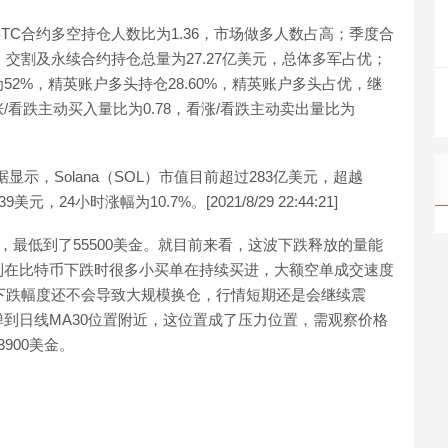
，BTC合约多空持仓人数比为1.36，市场做多人数占高；季度合
，交割及永续合约持仓总量为27.27亿美元，总体多军占优；
52%，精英账户多头持仓28.60%，精英账户多头占优，继
看跌主动买入量比为0.78，看涨/看跌主动卖出量比为
cko数据显示，Solana（SOL）市值目前超过283亿美元，超越
元，24小时涨幅为10.7%。[2021/8/29 22:44:21]
，最低到了55500美金。就目前来看，这波下跌释放的量能
到在比特币下跌时很多小买单在持续买进，大额空单成交速度
下跌幅度还不会导致大规模换仓，行情短期还是会继续震
到日线MA30位置附近，这位置成了压力位置，需观察价格
900美金。