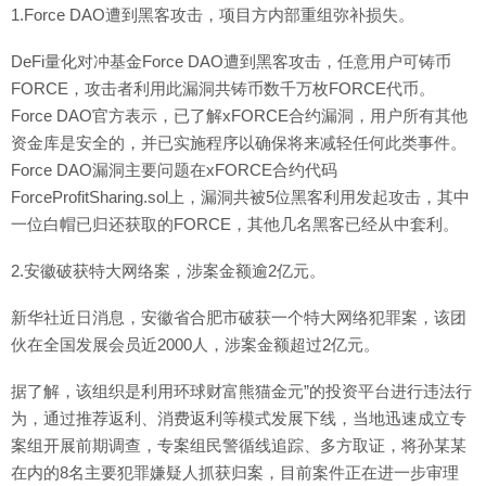
1.Force DAO遭到黑客攻击，项目方内部重组弥补损失。
DeFi量化对冲基金Force DAO遭到黑客攻击，任意用户可铸币
FORCE，攻击者利用此漏洞共铸币数千万枚FORCE代币。
Force DAO官方表示，已了解xFORCE合约漏洞，用户所有其他
资金库是安全的，并已实施程序以确保将来减轻任何此类事件。
Force DAO漏洞主要问题在xFORCE合约代码
ForceProfitSharing.sol上，漏洞共被5位黑客利用发起攻击，其中
一位白帽已归还获取的FORCE，其他几名黑客已经从中套利。
2.安徽破获特大网络案，涉案金额逾2亿元。
新华社近日消息，安徽省合肥市破获一个特大网络犯罪案，该团
伙在全国发展会员近2000人，涉案金额超过2亿元。
据了解，该组织是利用环球财富熊猫金元”的投资平台进行违法行
为，通过推荐返利、消费返利等模式发展下线，当地迅速成立专
案组开展前期调查，专案组民警循线追踪、多方取证，将孙某某
在内的8名主要犯罪嫌疑人抓获归案，目前案件正在进一步审理