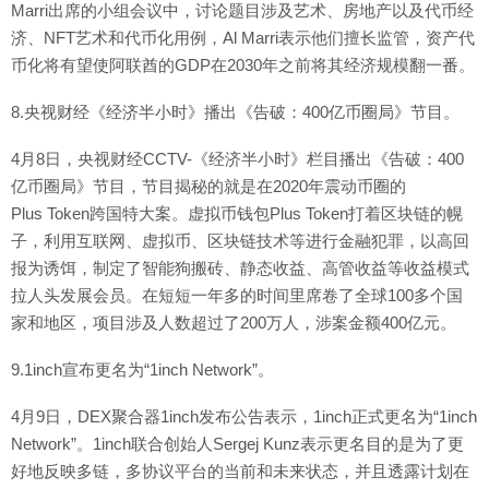
Marri出席的小组会议中，讨论题目涉及艺术、房地产以及代币经
济、NFT艺术和代币化用例，Al Marri表示他们擅长监管，资产代
币化将有望使阿联酋的GDP在2030年之前将其经济规模翻一番。
8.央视财经《经济半小时》播出《告破：400亿币圈局》节目。
4月8日，央视财经CCTV-《经济半小时》栏目播出《告破：400
亿币圈局》节目，节目揭秘的就是在2020年震动币圈的
Plus Token跨国特大案。虚拟币钱包Plus Token打着区块链的幌
子，利用互联网、虚拟币、区块链技术等进行金融犯罪，以高回
报为诱饵，制定了智能狗搬砖、静态收益、高管收益等收益模式
拉人头发展会员。在短短一年多的时间里席卷了全球100多个国
家和地区，项目涉及人数超过了200万人，涉案金额400亿元。
9.1inch宣布更名为“1inch Network”。
4月9日，DEX聚合器1inch发布公告表示，1inch正式更名为“1inch
Network”。1inch联合创始人Sergej Kunz表示更名目的是为了更
好地反映多链，多协议平台的当前和未来状态，并且透露计划在