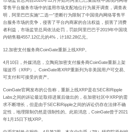
市场监管总局自2020年12月开始对阿里巴巴集团在中国境内网络
零售平台服务市场中的滥用市场支配地位行为展开调查，调查表
明，阿里巴巴实施“二选一”垄断行为限制了中国境内网络零售平
台服务市场的竞争，侵害了平台内商家的合法权益，损害了消费
者利益，市场监管总局依法处罚，罚款阿里巴巴于2019年中国境
内销售额4557.12亿元的4%，计182.28亿元。
12.加密支付服务商CoinGate重新上线XRP。
4月10日，外媒消息，立陶宛加密支付服务商CoinGate重新上架
瑞波币（XRP）。CoinGate将XRP重新列为非美国用户可交易、
可支付和可接受的资产。
CoinGate官网发布的公告称，重新上线XRP是在SEC和Ripple
Labs之间的诉讼最近取得进展后做出的，在加密社区中XRP的需
求不断增长，但是由于SEC和Ripple之间的诉讼仍存在法律不确
定性，地理限制仍然是强制性的。此前消息，CoinGate曾于2021
年1月15日下线XRP。
中币实时热点报告，4月第2周，本文由中币（ZB）研究院原创编