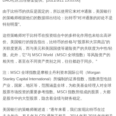
DAO社区治理基金提供。[2021/3/21 19:05:00]
由于比特币的供应是固定的，所以使用它来对冲通胀，美国银行
的策略师根据他们的数据得出结论：比特币“对冲通胀的好处不是
特别明显”。
这些策略师对于比特币在投资组合中的多样化作用也未给出高评
价。美国银行的报告指出，比特币的价格与“股票和大宗商品”的
关联度更高，而与美元和美国国债等避险资产的关联度为中性/轻
微。此外，它“与 MSCI World（MSCI 全球指数）等风险资产的
相关性，甚至在不同资产类别之间，往往都趋于同步。”
注：MSCI 全球指数是摩根士丹利资本国际公司（Morgan
Stanley Capital International）所编制的证券指数，指数类型包括
产业，国家，地区等，范围涵盖全球，为欧美基金经理人对全球
股票市场投资的重要参考指数。MSCI 指数所组成的股票，大都
是股市中的大型股票，隐含着业绩与财务稳定。
美国银行的策略师阐述道：“逐年来看，我们发现比特币在过
去 9 年中，有 5 年与 CPI 通胀正相关，2014 年和 2018 年的相关