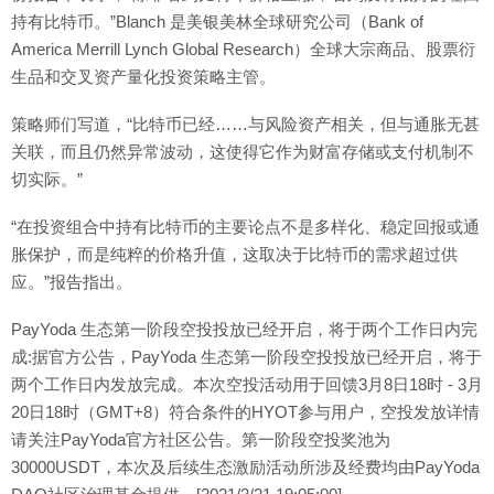
持有比特币。”Blanch 是美银美林全球研究公司（Bank of
America Merrill Lynch Global Research）全球大宗商品、股票衍
生品和交叉资产量化投资策略主管。
策略师们写道，“比特币已经……与风险资产相关，但与通胀无甚
关联，而且仍然异常波动，这使得它作为财富存储或支付机制不
切实际。”
“在投资组合中持有比特币的主要论点不是多样化、稳定回报或通
胀保护，而是纯粹的价格升值，这取决于比特币的需求超过供
应。”报告指出。
PayYoda 生态第一阶段空投投放已经开启，将于两个工作日内完
成:据官方公告，PayYoda 生态第一阶段空投投放已经开启，将于
两个工作日内发放完成。本次空投活动用于回馈3月8日18时 - 3月
20日18时（GMT+8）符合条件的HYOT参与用户，空投发放详情
请关注PayYoda官方社区公告。第一阶段空投奖池为
30000USDT，本次及后续生态激励活动所涉及经费均由PayYoda