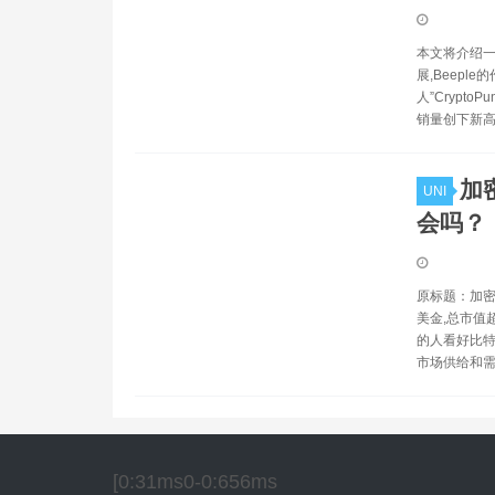
本文将介绍一
展,Beepl
人”Crypto
销量创下新高
加
UNI
会吗？
原标题：加密
美金,总市值
的人看好比特
市场供给和需
[0:31ms0-0:656ms