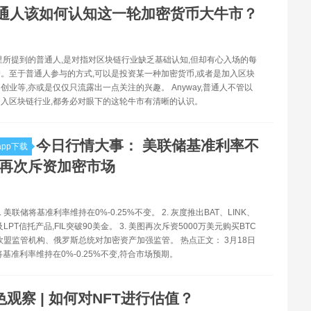
通人该如何认知这一轮加密货币大牛市？
里所提到的普通人,是对指对区块链行业缺乏基础认知,但却有心入场的每
。至于普通人参与的方式,可以是投资某一种加密货币,或者是加入区块
创业等,亦或是仅仅只流露出一点关注的兴趣。 Anyway,普通人不管以
入区块链行业,都务必对眼下的这轮牛市有清晰的认识。
今日行情大事： 美联储基准利率不
pp下载
图再次斥资加密市场
. 美联储将基准利率维持在0%-0.25%不变。 2. 灰度推出BAT、LINK、
L及LPT信托产品,FIL突破90美金。 3. 美图再次斥资5000万美元购买BTC
4. 欧盟监管机构、俄罗斯总统对加密资产加强监管。 热点正文： 3月18日
将基准利率维持在0%-0.25%不变,符合市场预期。
色观察 | 如何对NFT进行估值？