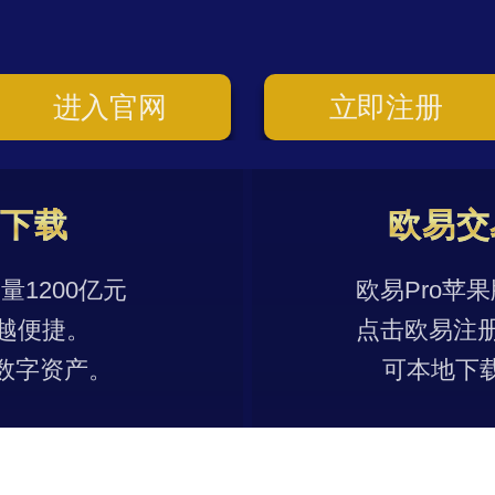
进入官网
立即注册
p下载
欧易交
1200亿元
欧易Pro苹
越便捷。
点击欧易注
数字资产。
可本地下