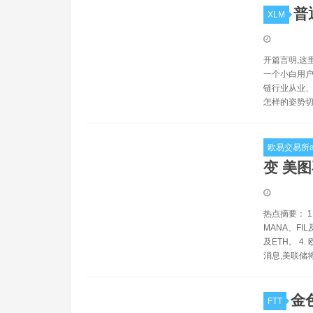
普
XLM
开篇言明,这
一个小白用户
链行业从业、
怎样的姿势切
欧易交易所a
变 美
热点摘要： 1
MANA、FI
及ETH。 
消息,美联储
金
FTT