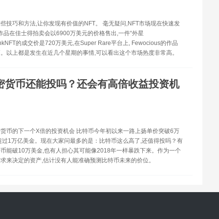
些技巧和方法,让你发现有价值的NFT。 毫无疑问,NFT市场现在快速发
e的作品在佳士得拍卖会以6900万美元的价格售出,一件“外星
PunkNFT的成交价是720万美元,在Super Rare平台上, Fewocious的作品
。以上都是发生在近几个星期的事情,可以看出这个市场热度非常高。
密货币还能投吗？还会有高倍收益投资机
货币的下一个X倍的投资机会 比特币今年初以来一路上扬单价突破6万
超过1万亿美金。现在大家问最多的是：比特币这么高了,还值得投吗？有
币能破10万美金,也有人担心其可能像2018年一样暴跌下来。作为一个
求来决定的资产,估计没有人能准确预测比特币未来的价位。