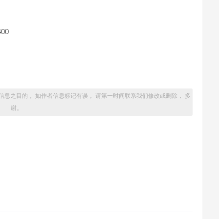
400
信息之目的， 如作者信息标记有误， 请第一时间联系我们修改或删除， 多
谢。