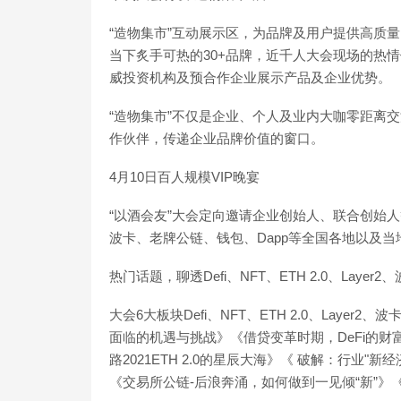
“造物集市”互动展示区，为品牌及用户提供高质
当下炙手可热的30+品牌，近千人大会现场的热
威投资机构及预合作企业展示产品及企业优势。
“造物集市”不仅是企业、个人及业内大咖零距离
作伙伴，传递企业品牌价值的窗口。
4月10日百人规模VIP晚宴
“以酒会友”大会定向邀请企业创始人、联合创始人等领袖
波卡、老牌公链、钱包、Dapp等全国各地以及当
热门话题，聊透Defi、NFT、ETH 2.0、Laye
大会6大板块Defi、NFT、ETH 2.0、Laye
面临的机遇与挑战》《借贷变革时期，DeFi的财
路2021ETH 2.0的星辰大海》《 破解：行业"
《交易所公链-后浪奔涌，如何做到一见倾“新”》