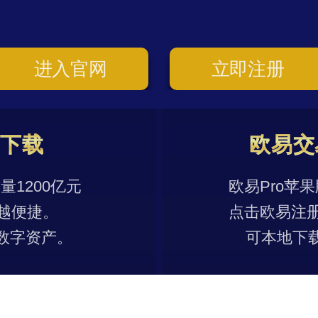
进入官网
立即注册
p下载
欧易交
1200亿元
欧易Pro苹
越便捷。
点击欧易注
数字资产。
可本地下