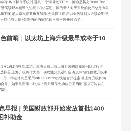
习UNIX操作系统时,遇到一个词叫做RTFM（据称是英文Read The
nual,“请阅读那本精致的说明书”的缩写)。因为新人对于系统的使用总是有各
和不懂,老人每次都要重复解释,会觉得很烦,所以会告诉新人去读说明书,
 。当然也有人说F是别的词的缩写,这里就不展开讨论了。
金色前哨｜以太坊上海升级最早或将于10
,3月19日消息,以太坊开发者目前正就上海升级的优先级问题进行讨
选择是,上海升级将作为另一项功能分叉进行启动,其中包括伦敦升级中
。 另一种选择则是采用VitliakButerin的快速合并提案,将上海升级作为
th2的合并。如果采用第一种,将上海升级作为功能分叉启动,那么可能会在
月启动。
色早报 | 美国财政部开始发放首批1400
困补助金