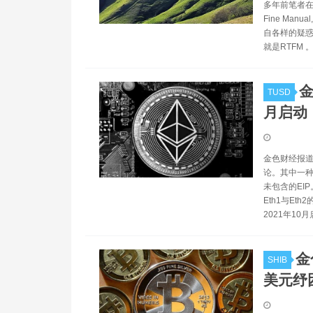
多年前笔者在学
Fine Ma
自各样的疑惑
就是RTFM
TUSD
月启动
金色财经报道
论。其中一种
未包含的EIP
Eth1与E
2021年10
金
SHIB
美元纾