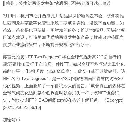
▌杭州：将推进西湖龙井茶“物联网+区块链”项目试点建设
3月9日，杭州市召开西湖龙井茶品牌保护新闻发布会。杭州将推
进西湖龙井茶数字化管理系统二期项目实施，增设平台功能，为
茶农、茶企提供更便捷、更智慧的服务；推进“物联网+区块链”项
目试点建设，打造更加优质的西湖龙井茶产品；推动散户茶园向
优质企业流转集中，不断提升规模化经营水平。
苏富比拍卖NFT“Two Degrees” 将在全球气温升高2°C后自行销
毁:苏富比拍卖行正在拍卖一件NFT，如果全球平均气温比工业化
前的水平上升2摄氏度（35.6华氏度），此NFT就可以被销毁。该
NFT名为“Two Degrees”，是一个3D扫描德国南部森林的时长20
秒的视频，上面叠加了一个自我毁灭的警告。“就像真正的森林在
全球气候变化达到某个临界点时就会消失一样，该NFT也会消
失，”铸造此NFT的DAO组织terra0在描述中解释道。（Decrypt）
[2021/5/30 22:56:15]
加密货币