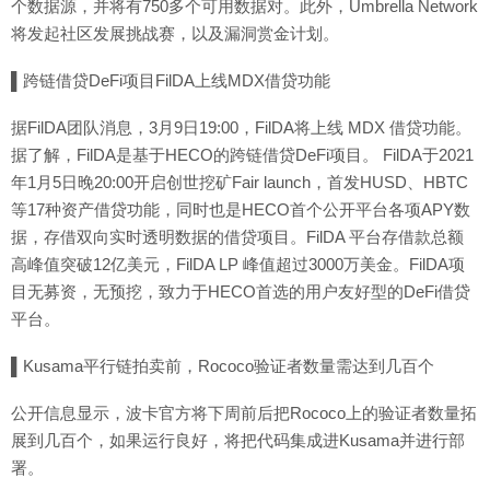
个数据源，并将有750多个可用数据对。此外，Umbrella Network
将发起社区发展挑战赛，以及漏洞赏金计划。
▌跨链借贷DeFi项目FilDA上线MDX借贷功能
据FilDA团队消息，3月9日19:00，FilDA将上线 MDX 借贷功能。
据了解，FilDA是基于HECO的跨链借贷DeFi项目。 FilDA于2021
年1月5日晚20:00开启创世挖矿Fair launch，首发HUSD、HBTC
等17种资产借贷功能，同时也是HECO首个公开平台各项APY数
据，存借双向实时透明数据的借贷项目。FilDA 平台存借款总额
高峰值突破12亿美元，FilDA LP 峰值超过3000万美金。FilDA项
目无募资，无预挖，致力于HECO首选的用户友好型的DeFi借贷
平台。
▌Kusama平行链拍卖前，Rococo验证者数量需达到几百个
公开信息显示，波卡官方将下周前后把Rococo上的验证者数量拓
展到几百个，如果运行良好，将把代码集成进Kusama并进行部
署。