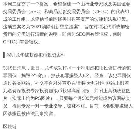
本周二提交了一个提案，希望创建一个由行业专家以及美国证券
交易委员会（SEC）和商品期货交易委员会（CFTC）的代表组
成的工作组，以评估当前围绕美国数字资产的法律和法规框架。
这项提案名为“2021消除创新壁垒法案”，旨在对特定代币或加密
货币的分类进行清晰的说明，即何时SEC拥有管辖权，何时
CFTC拥有管辖权。
▌深圳龙华破获虚拟币投资案件
3月9日消息，近日，龙华成功打掉一个利用虚拟币投资进行的犯
罪团伙，捣毁2个窝点，抓获犯罪嫌疑人6名。经查，该犯罪团伙
通过各类网站、社交平台对外宣称在“币圈大帅社区”网站上跟着
几名资深投资专家投资虚拟币获得高额回报，并附上高额收益图
片（实际上均为PS图片），只要每个月999元就能成为该网站会
员，得到专家一对一专业指导，稳赚不赔。目前，6名犯罪嫌疑人
因涉嫌已被依法刑事拘留。
区块链