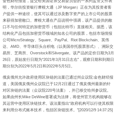
金色财经报道，提交给美国证券交易委员会的一系列监管文件表
明，华尔街投资银行摩根大通（JP Morgan）正在为其投资者客
户提供一种途径，使其可以通过涉及数字资产的上市公司的股票
来获得加密敞口。摩根大通在产品说明中强调，该产品提供的敞
口不与任何特定的加密货币（包括比特币）直接相关。据悉，该
结构化产品包括加密货币领域的知名公司的股票，包括市场情报
公司MicroStrategy、Square、PayPal、Riot Blockchain、英伟
达、AMD、半导体巨头台积电（以美国存托股票形式）、洲际交
易所、芝商所、Overstock和Silvergate。该产品的定价日期为3月
26日，原始发行日期为“2021年3月31日左右”，观察日期和到期日
期分别为2022年5月2日和2022年5月5日。
俄亥俄州允许政府使用区块链的法案已通过州众议院:金色财经报
道，美国俄亥俄州众议院已于12月2日通过了俄亥俄州最新的针
对区块链的法案（众议院220号法案），并已移交给州参议院。
如果由州长Mike DeWine签署成为法律，将使州官方机构能够在
其运营中使用区块链技术。该法案指出“政府机构可以行使其权限
来利用分布式账本技术，包括区块链技术。”[2020/12/9 14:37:25]