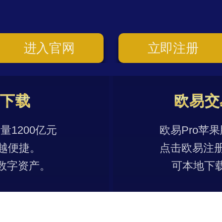
进入官网
立即注册
p下载
欧易交
1200亿元
欧易Pro苹
越便捷。
点击欧易注
数字资产。
可本地下