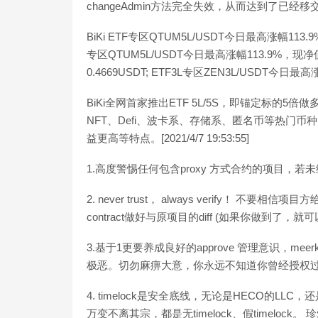
changeAdmin方法完全失效，从而达到了已经
BiKi ETF专区QTUM5L/USDT今日最高涨幅113
专区QTUM5L/USDT今日最高涨幅113.9%，现净值1
0.4669USDT; ETF3L专区ZEN3L/USDT今日最
BiKi全网首家推出ETF 5L/5S，即锚定标的
NFT、Defi、波卡系、存储系、匿名币等热门
益更高等特点。[2021/4/7 19:53:55]
1.高度警惕任何包含proxy 方式合约的项目，若未
2. never trust， always verify！ 不要
contract做好与原项目的diff (如果你做到了，就可
3.基于1更要养成良好的approve 管理意识，
极恶。切勿麻痹大意，你永远不知道你曾经授权过
4. timelock是安全底线，无论是HECO的LLC，
万变不离其宗，都是无timelock、假timelock