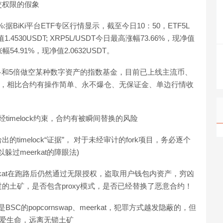
移交权限的假象
.9%:据BiKi平台ETF专区行情显示，截至今日10：50，ETF5L
.4530USDT; XRP5L/USDT今日最高涨幅73.66%，现净值
高涨幅54.91%，现净值2.0632USDT。
5倍做多和5倍做空某种数字资产的指数基金，目前已上线主流币、
币种，相比合约有操作简单、永不爆仓、无保证金、单边行情收
经timelock约束，合约有被瞬间替换的风险
相信项目方给出的timelock“证据”， 对于未经审计的fork项目，务必逐个
以躲过meerkat的障眼法)
meerkat在跑路后仍然通过无限授权，盗取用户钱包内资产，穷凶
的土矿，是否包含proxy模式，是否已经替换了恶意合约！
还是BSC的popcornswap、meerkat，犯罪方式越发隐蔽的，但
。 珍爱生命，远离无锁土矿