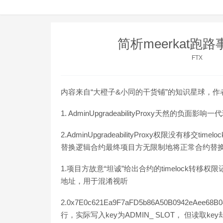
简析meerkat跑
FTX
内容来自“大橙子&小同的干货铺”的知识星球，作者康
1. AdminUpgradeabilityProxy天然的负
2.AdminUpgradeabilityProxy权限没有
替换逻辑合约最终项目方无限制地将正常合约替
1.项目方故意“坦诚”给出合约的timelock转移权限记
地址，用于混淆视听
2.0x7E0c621Ea9F7aFD5b86A50B0942eAee
行，实际写入key为ADMIN_ SLOT， 但读取key