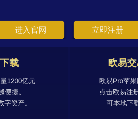
进入官网
立即注册
p下载
欧易交
1200亿元
欧易Pro苹
越便捷。
点击欧易注
数字资产。
可本地下