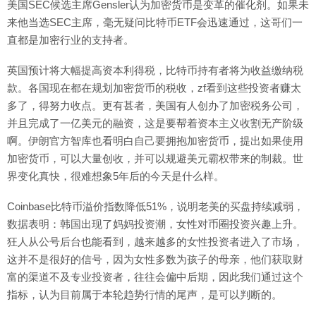
美国SEC候选主席Gensler认为加密货币是变革的催化剂。如果未
来他当选SEC主席，毫无疑问比特币ETF会迅速通过，这哥们一
直都是加密行业的支持者。
英国预计将大幅提高资本利得税，比特币持有者将为收益缴纳税
款。各国现在都在规划加密货币的税收，zf看到这些投资者赚太
多了，得努力收点。更有甚者，美国有人创办了加密税务公司，
并且完成了一亿美元的融资，这是要帮着资本主义收割无产阶级
啊。伊朗官方智库也看明白自己要拥抱加密货币，提出如果使用
加密货币，可以大量创收，并可以规避美元霸权带来的制裁。世
界变化真快，很难想象5年后的今天是什么样。
Coinbase比特币溢价指数降低51%，说明老美的买盘持续减弱，
数据表明：韩国出现了妈妈投资潮，女性对币圈投资兴趣上升。
狂人从公号后台也能看到，越来越多的女性投资者进入了市场，
这并不是很好的信号，因为女性多数为孩子的母亲，他们获取财
富的渠道不及专业投资者，往往会偏中后期，因此我们通过这个
指标，认为目前属于本轮趋势行情的尾声，是可以判断的。