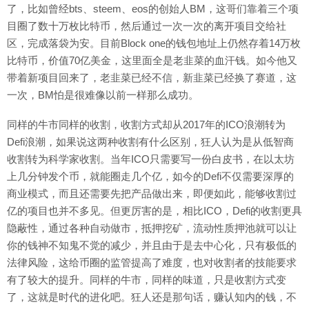
了，比如曾经bts、steem、eos的创始人BM，这哥们靠着三个项
目圈了数十万枚比特币，然后通过一次一次的离开项目交给社
区，完成落袋为安。目前Block one的钱包地址上仍然存着14万枚
比特币，价值70亿美金，这里面全是老韭菜的血汗钱。如今他又
带着新项目回来了，老韭菜已经不信，新韭菜已经换了赛道，这
一次，BM怕是很难像以前一样那么成功。
同样的牛市同样的收割，收割方式却从2017年的ICO浪潮转为
Defi浪潮，如果说这两种收割有什么区别，狂人认为是从低智商
收割转为科学家收割。当年ICO只需要写一份白皮书，在以太坊
上几分钟发个币，就能圈走几个亿，如今的Defi不仅需要深厚的
商业模式，而且还需要先把产品做出来，即便如此，能够收割过
亿的项目也并不多见。但更厉害的是，相比ICO，Defi的收割更具
隐蔽性，通过各种自动做市，抵押挖矿，流动性质押池就可以让
你的钱神不知鬼不觉的减少，并且由于是去中心化，只有极低的
法律风险，这给币圈的监管提高了难度，也对收割者的技能要求
有了较大的提升。同样的牛市，同样的味道，只是收割方式变
了，这就是时代的进化吧。狂人还是那句话，赚认知内的钱，不