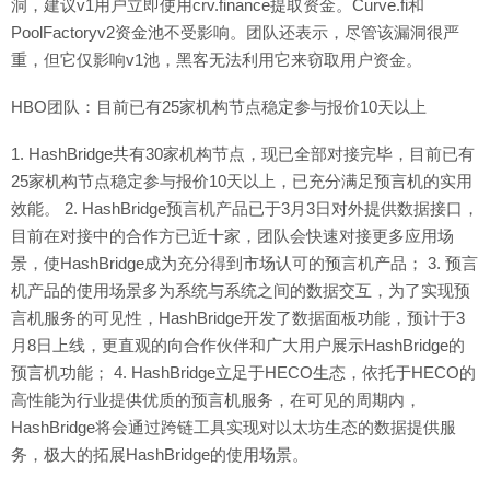
洞，建议v1用户立即使用crv.finance提取资金。Curve.fi和
PoolFactoryv2资金池不受影响。团队还表示，尽管该漏洞很严
重，但它仅影响v1池，黑客无法利用它来窃取用户资金。
HBO团队：目前已有25家机构节点稳定参与报价10天以上
1. HashBridge共有30家机构节点，现已全部对接完毕，目前已有
25家机构节点稳定参与报价10天以上，已充分满足预言机的实用
效能。 2. HashBridge预言机产品已于3月3日对外提供数据接口，
目前在对接中的合作方已近十家，团队会快速对接更多应用场
景，使HashBridge成为充分得到市场认可的预言机产品； 3. 预言
机产品的使用场景多为系统与系统之间的数据交互，为了实现预
言机服务的可见性，HashBridge开发了数据面板功能，预计于3
月8日上线，更直观的向合作伙伴和广大用户展示HashBridge的
预言机功能； 4. HashBridge立足于HECO生态，依托于HECO的
高性能为行业提供优质的预言机服务，在可见的周期内，
HashBridge将会通过跨链工具实现对以太坊生态的数据提供服
务，极大的拓展HashBridge的使用场景。