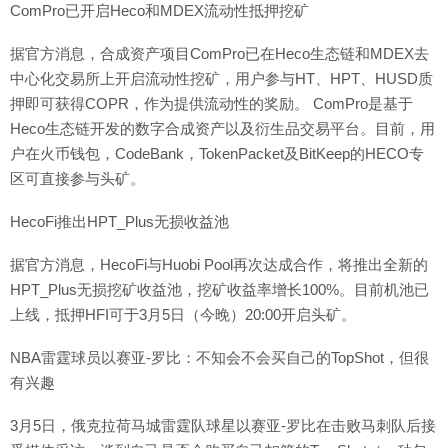
ComPro已开启Heco和MDEX流动性抵押挖矿
据官方消息，合成资产项目ComPro已在Heco生态链和MDEX去
中心化交易所上开启流动性挖矿，用户参与HT、HPT、HUSD质
押即可获得COPR，作为提供流动性的奖励。 ComPro是基于
Heco生态链开发的数字合成资产以及衍生品交易平台。目前，用
户在火币钱包，CodeBank，TokenPacket及BitKeep的HECO专
区可直接参与头矿。
HecoFi推出HPT_Plus无损收益池
据官方消息，HecoFi与Huobi Pool再次达成合作，将推出全新的
HPT_Plus无损挖矿收益池，挖矿收益率增长100%。目前机池已
上线，抵押HFI可于3月5日（今晚）20:00开启头矿。
NBA雷霆球员以赛亚-罗比：不知会不会买自己的TopShot，但很
有兴趣
3月5日，俄克拉荷马城雷霆队球星以赛亚-罗比在击败马刺队后接