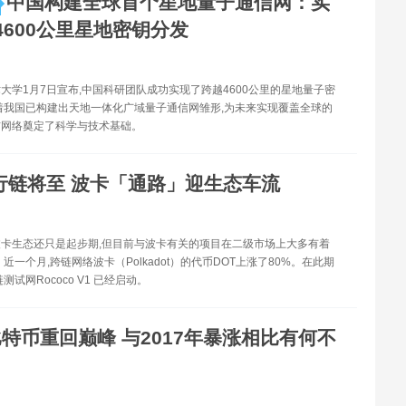
中国构建全球首个星地量子通信网：实
4600公里星地密钥分发
大学1月7日宣布,中国科研团队成功实现了跨越4600公里的星地量子密
着我国已构建出天地一体化广域量子通信网雏形,为未来实现覆盖全球的
信网络奠定了科学与技术基础。
行链将至 波卡「通路」迎生态车流
卡生态还只是起步期,但目前与波卡有关的项目在二级市场上大多有着
近一个月,跨链网络波卡（Polkadot）的代币DOT上涨了80%。在此期
测试网Rococo V1 已经启动。
特币重回巅峰 与2017年暴涨相比有何不