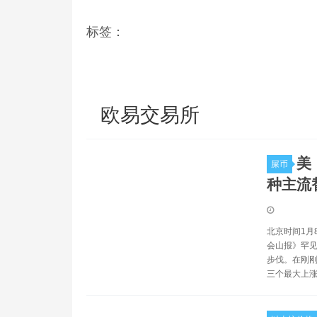
标签：
欧易交易所
美
屎币
种主流
北京时间1月
会山报》罕见
步伐。在刚刚
三个最大上涨