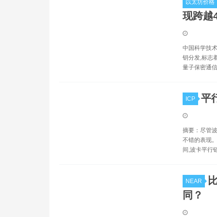
以太坊价格
现跨越
中国科学技术
钥分发,标志
量子保密通
平
ICP
摘要：尽管波
不错的表现。 
间,波卡平行链
比
NEAR
同？