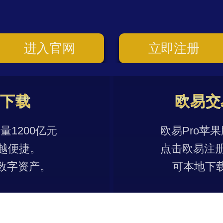
进入官网
立即注册
p下载
欧易交
1200亿元
欧易Pro苹
越便捷。
点击欧易注
数字资产。
可本地下