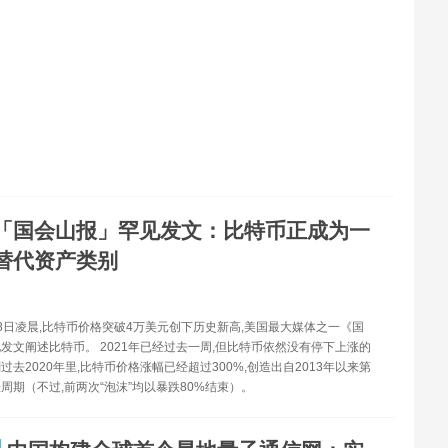
「国会山报」罕见发文：比特币正成为一
替代资产类别
8日凌晨,比特币价格突破4万美元创下历史新高,美国最大媒体之一《国
发文阐述比特币。 2021年已经过去一周,但比特币依然没有停下上涨的
过去2020年里,比特币价格涨幅已经超过300%,创造出自2013年以来第
周期（不过,前两次“泡沫”均以暴跌80%结束）。