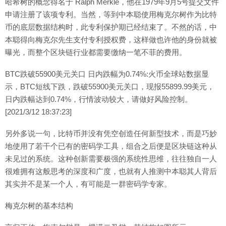
哈希树的概念得名于 Ralph Merkle，他在1979年9月5号提交文件
申请注册了该项专利。当然，等到中本聪使用梅克尔树作为比特
币的底层数据结构时，此专利保护期已经结束了。不然的话，中
本聪得向梅克尔先生支付专利授权费，这样做也许他的身份就被
曝光，而整个区块链行业都需要缴纳一笔不菲的费用。
BTC跌破55900美元关口 日内跌幅为0.74%:火币全球站数据显
示，BTC短线下跌，跌破55900美元关口，现报55899.99美元，
日内跌幅达到0.74%，行情波动较大，请做好风险控制。
[2021/3/12 18:37:23]
另外多说一句，比特币并没有凭空创造任何新型技术，而是巧妙
地使用了若干个已有的密码学工具，组合之后便是区块链这种从
未见过的系统。这种创新需要极强的系统性思维，往往独自一人
很难拥有这般思考的深度和广度，也就有人推测中本聪其人背后
其实并不是某一个人，有可能是一群密码学专家。
梅克尔树的基本结构