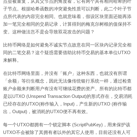
点会被重复，从其父节点的角度看，它有两个具有相同哈希的叶
子节点。根据哈希函数的冲突避免性质可以判断，此二个叶子节
点所代表的内容完全相同。也就意味着，假设区块里面还能再添
加一笔完全相同的交易记录，计算得到的梅克尔树根的值保持不
变。这种做法岂不是会导致双花攻击的问题？
比特币网络是如何避免不诚实节点故意在同一区块内记录完全相
同的二笔交易？这个疑惑需要借助比特币交易的基本单位UTXO
来解释。
在比特币网络里面，并没有「账户」这种东西，也就没有所谓
「余额」等衍生概念，因此无法像传统银行系统一样，通过检查
账户余额来判断用户有没有可继续花费的资产。所有的比特币都
是以UTXO (Unspend Transaction Output)的形式存在，交易消耗
已经存在的UTXO(称作输入，Input)，产生新的UTXO (称作输
出，Output)，被消耗的UTXO便不再有效。
每一个UTXO都拥有一个锁定脚本 (ScriptPubKey)，用来保护该
UTXO不会被除了其拥有者以外的其它人使用，目前还没有人可