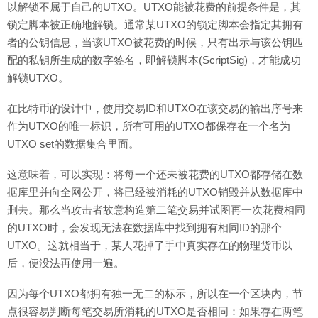
以解锁不属于自己的UTXO。UTXO能被花费的前提条件是，其
锁定脚本被正确地解锁。通常某UTXO的锁定脚本会指定其拥有
者的公钥信息，当该UTXO被花费的时候，只有出示与该公钥匹
配的私钥所生成的数字签名，即解锁脚本(ScriptSig)，才能成功
解锁UTXO。
在比特币的设计中，使用交易ID和UTXO在该交易的输出序号来
作为UTXO的唯一标识，所有可用的UTXO都保存在一个名为
UTXO set的数据集合里面。
这意味着，可以实现：将每一个还未被花费的UTXO都存储在数
据库里并向全网公开，将已经被消耗的UTXO销毁并从数据库中
删去。那么当攻击者故意构造第二笔交易并试图再一次花费相同
的UTXO时，会发现无法在数据库中找到拥有相同ID的那个
UTXO。这就相当于，某人花掉了手中真实存在的物理货币以
后，便没法再使用一遍。
因为每个UTXO都拥有独一无二的标示，所以在一个区块内，节
点很容易判断每笔交易所消耗的UTXO是否相同：如果存在两笔