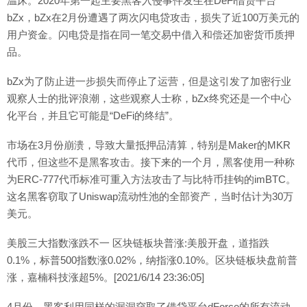
温床。2020年第一起主要黑客入侵事件发生在DeFi借贷平台
bZx，bZx在2月份遭遇了两次闪电贷攻击，损失了近100万美元的
用户资金。闪电贷是指在同一笔交易中借入和偿还加密货币质押
品。
bZx为了防止进一步损失而停止了运营，但是这引发了加密行业
观察人士的批评浪潮，这些观察人士称，bZx终究还是一个中心
化平台，并且它可能是“DeFi的终结”。
市场在3月份崩溃，导致大量抵押品清算，特别是Maker的MKR
代币，但这些不是黑客攻击。接下来的一个月，黑客使用一种称
为ERC-777代币标准可重入方法攻击了与比特币挂钩的imBTC。
这名黑客窃取了Uniswap流动性池的全部资产，当时估计为30万
美元。
美股三大指数涨跌不一 区块链板块普涨:美股开盘，道指跌
0.1%，标普500指数涨0.02%，纳指涨0.10%。区块链板块盘前普
涨，嘉楠科技涨超5%。[2021/6/14 23:36:05]
4月份，黑客利用同样的漏洞窃取了借贷平台dForce的所有流动