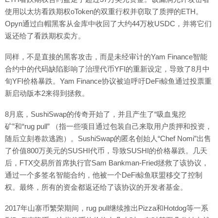
使用以太坊看跌期权oToken的双重行权并窃取了质押的ETH。
Opyn通过白帽黑客从金库中收回了大约44万枚USDC，并将它们
返还给了看跌期权卖方。
同样，不是直接的黑客攻击，而是未经审计的Yam Finance智能
合约中的代码缺陷影响了治理代币YFI的重新设定，导致了8月中
旬YFI价格暴跌。Yam Finance协议被迫呼吁DeFi鲸鱼通过投票重
新启动版本2来得到拯救。
8月底，SushiSwap的传奇开始了，并且产生了“吸血鬼挖
矿”和“rug pull” （指一些项目通过包装自己来取用户质押和投资，
随后立刻卷款逃跑）。SushiSwap的匿名创始人“Chef Nomi”出售
了价值800万美元的SUSHI代币，导致SUSHI的价格暴跌。几天
后，FTX交易所首席执行官Sam Bankman-Fried拯救了该协议，
通过一个多签名智能合约，他被一个DeFi鲸鱼联盟移交了控制
权。最终，所有的资金都返还给了该协议的开发者基金。
2017年山寨币繁荣期间，rug pull继续推出Pizza和Hotdog等一系