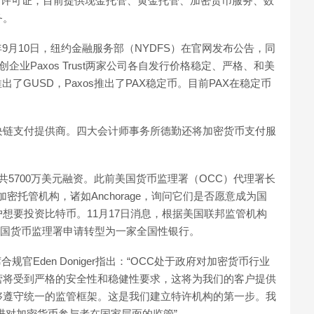
系列许可证，目前提供现金托管、黄金托管、加密货币服务、数
务。
8年9月10日，纽约金融服务部（NYDFS）在官网发布公告，同
初创企业Paxos Trust两家公司各自发行价格稳定、严格、和美
st推出了GUSD，Paxos推出了PAX稳定币。目前PAX在稳定币
大的区块链支付提供商。四大会计师事务所德勤还将加密货币支付服
两轮共5700万美元融资。此前美国货币监理署（OCC）代理署长
型加密托管机构，诸如Anchorage，询问它们是否愿意成为国
想要投资比特币。11月17日消息，根据美国联邦监管机构
向美国货币监理署申请转型为一家全国性银行。
规官Eden Doniger指出：“OCC处于政府对加密货币行业
营将受到严格的安全性和稳健性要求，这将为我们的客户提供
够遵守统一的监管框架。这是我们建立特许机构的第一步。我
进对加密货币参与者在国家层面的监管”。