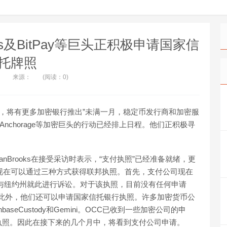
s及BitPay等巨头正积极申请国家信
托牌照
来源：
(阅读：0)
绪，将有更多加密银行推出”未满一月，稳定币发行商和加密服
商Anchorage等加密巨头的行动已经排上日程。他们正积极寻
anBrooks在接受采访时表示，“支付执照”已经准备就绪，更
司现在可以通过三种方式获得联邦执照。首先，支付公司现在
与纽约州就此进行诉讼。对于该执照，目前没有任何申请
请。此外，他们还可以申请国家信托银行执照。许多加密货币公
seCustody和Gemini。OCC已收到一些加密公司的申
执照。因此在接下来的几个月中，将看到支付公司申请。