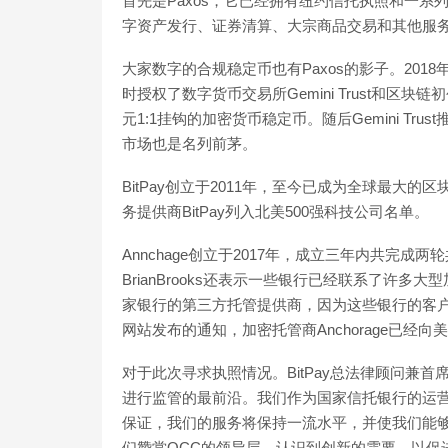
首先是Paxos，它已经拥有纽约信托执照和一
字资产发行、证券清算、大宗商品交易和其他服
大家数字的合规稳定币也有Paxos的影子。201
时授权了数字货币交易所Gemini Trust和区块链
元1:1挂钩的加密货币稳定币。随后Gemini Tru
市场也是名列前茅。
BitPay创立于2011年，至今已成为全球最
务提供商BitPay列入北美500强科技公司名单。
Annchage创立于2017年，成立三年内共完成
BrianBrooks还表示一些银行已经联系了许多大
家银行的第三方托管提供商，因为这些银行的客户
网站发布的通知，加密托管商Anchorage已经
对于此次寻求执照情况。BitPay总法律顾问兼首席合
进行监管的最前沿。我们作为国家信托银行的运
保证，我们的服务将保持一流水平，并使我们能
们赞赏OCC的领导层，认识到创新的需要，以促