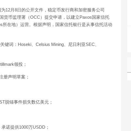
为12月8日的公开文件，稳定币发行商和加密服务公司
美国货币监理署（OCC）提交申请，以建立Paxos国家信托
约（Paxos所在地）运营。根据声明，国家信托银行是从事信托活动
关键词：Hoseki、Celsius Mining、尼日利亚SEC、
llmark领投；
交上市注册声明草案；
因本次UST脱锚事件损失数亿美元；
；
承诺提供1000万USDD；