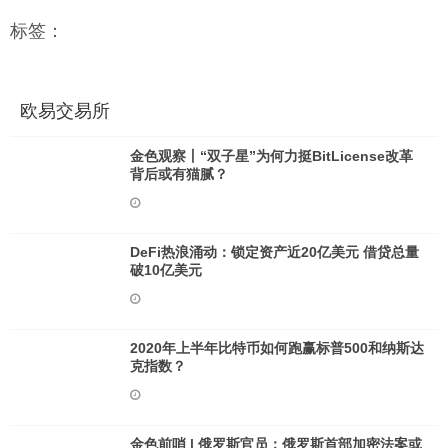
标签：
欧易交易所
金色观察丨“双子星”为何力挺BitLicense改革
背后或有猫腻？
DeFi热浪涌动：锁定资产近20亿美元 借贷总量
破10亿美元
2020年上半年比特币如何跑赢标普500和纳斯达
克指数？
金色前哨 | 俄罗斯官员：俄罗斯首部加密法案或