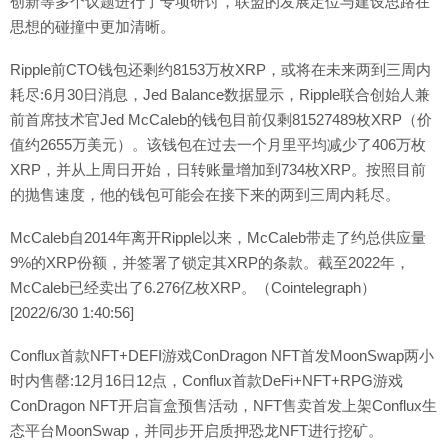
创新等多个议题进行了专项研讨，联盟的发展定位与建设思路在
思想的碰撞中更加清晰。
Ripple前CTO钱包还剩约8153万枚XRP，或将在未来两到三周内
耗尽:6月30日消息，Jed Balance数据显示，Ripple联合创始人兼
前首席技术官Jed McCaleb的钱包目前仅剩81527489枚XRP（价
值约2655万美元）。该钱包在过去一个月里平均减少了406万枚
XRP，并从上周日开始，日转账量增加到734枚XRP。按照目前
的抛售速度，他的钱包可能会在接下来的两到三周内耗尽。
McCaleb自2014年离开Ripple以来，McCaleb带走了约总供应量
9%的XRP份额，并签署了锁定其XRP的条款。截至2022年，
McCaleb已经卖出了6.276亿枚XRP。（Cointelegraph）
[2022/6/30 1:40:56]
Conflux首款NFT+DEFI游戏ConDragon NFT首发MoonSwap两小
时内售罄:12月16日12点，Conflux首款DeFi+NFT+RPG游戏
ConDragon NFT开启盲盒预售活动，NFT售卖首发上架Conflux生
态平台MoonSwap，并同步开启质押恐龙NFT进行挖矿。