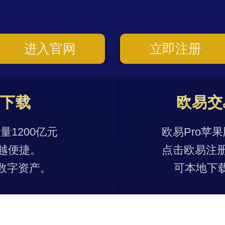
进入官网
立即注册
p下载
欧易交
1200亿元
欧易Pro苹
越便捷。
点击欧易注
数字资产。
可本地下