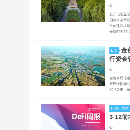
公开记录显示
国肯塔基州州长
准创建区块链
众议院于4月
金
LTC
行资金
金色财经报道
察设计招标公
50.7公里（
比特币交易
3·12