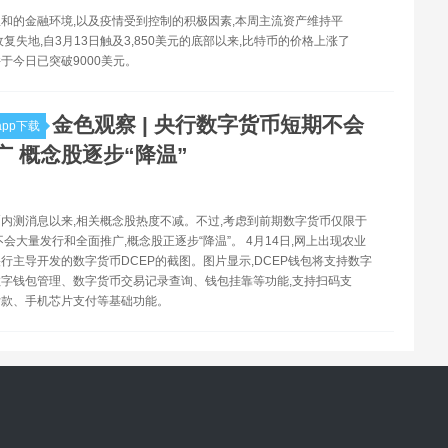
和的金融环境,以及疫情受到控制的积极因素,本周主流资产维持平
收复失地,自3月13日触及3,850美元的底部以来,比特币的价格上涨了
并于今日已突破9000美元。
金色观察 | 央行数字货币短期不会
pp下载
广 概念股逐步“降温”
内测消息以来,相关概念股热度不减。不过,考虑到前期数字货币仅限于
不会大量发行和全面推广,概念股正逐步“降温”。 4月14日,网上出现农业
行主导开发的数字货币DCEP的截图。图片显示,DCEP钱包将支持数字
字钱包管理、数字货币交易记录查询、钱包挂靠等功能,支持扫码支
付款、手机芯片支付等基础功能。