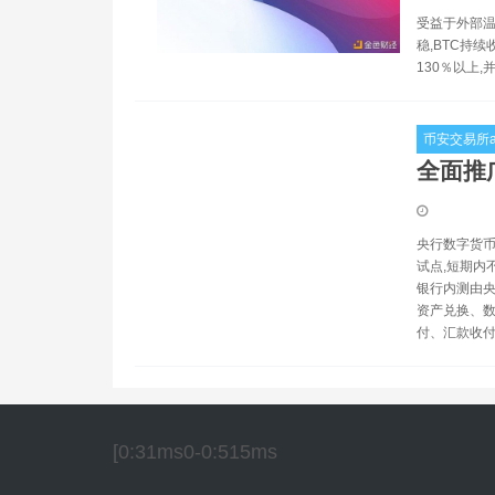
受益于外部温
稳,BTC持续
130％以上,
币安交易所a
全面推
央行数字货币
试点,短期内
银行内测由央
资产兑换、数
付、汇款收
[0:31ms0-0:515ms