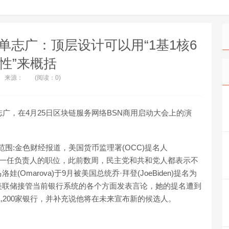
单志广：顶层设计可以用“1基1核6
7性”来概括
来源：
(阅读：0)
广，在4月25日区块链服务网络BSN商用启动大会上的演
虑范围:金色财经报道，美国货币监理署(OCC)提名人
机构下一任负责人的职位，此前数周，民主党和共和党人都表示不
marova)于9月被美国总统乔·拜登(JoeBiden)提名为
美联储接管当前银行系统的各个方面发表言论，她的提名遭到
,200家银行，并补充说他将在未来宣布新的候选人。