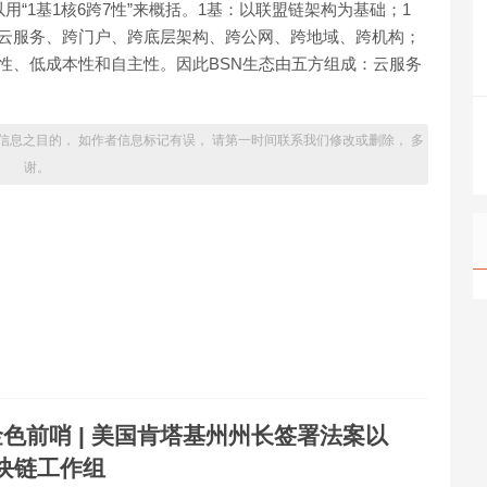
“1基1核6跨7性”来概括。1基：以联盟链架构为基础；1
跨云服务、跨门户、跨底层架构、跨公网、跨地域、跨机构；
性、低成本性和自主性。因此BSN生态由五方组成：云服务
信息之目的， 如作者信息标记有误， 请第一时间联系我们修改或删除， 多
谢。
金色前哨 | 美国肯塔基州州长签署法案以
块链工作组