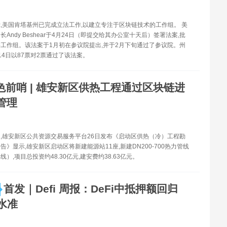
,美国肯塔基州已完成立法工作,以建立专注于区块链技术的工作组。 美
Andy Beshear于4月24日（即提交给其办公室十天后）签署法案,批
工作组。该法案于1月初在参议院提出,并于2月下旬通过了参议院。州
14日以87票对2票通过了该法案。
色前哨 | 雄安新区供热工程通过区块链进
管理
,雄安新区公共资源交易服务平台26日发布《启动区供热（冷）工程勘
告》显示,雄安新区启动区将新建能源站11座,新建DN200-700热力管线
单线）,项目总投资约48.30亿元,建安费约38.63亿元。
首发｜Defi 周报：DeFi中抵押额回归
前水准