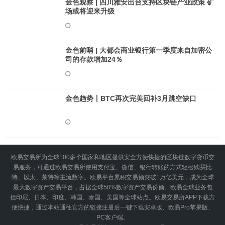
金色观察 | 四川雅安出台支持区块链产业政策 矿
场或将迎来升级
金色前哨 | 大都会商业银行第一季度来自加密公
司的存款增加24％
金色趋势丨BTC再次完美回补3月跳空缺口
欧易交易所为全球100多个国家和地区提供安全方便快捷的区块链数字货币交
易服务，可通过欧易交易所使用支付宝、微信、银行转账的方式轻松购买比
特、以太、莱特等主流数字。欧易平台累积交易额突破1万亿美元，成为全球
最大数字资产交易平台，占据全球50%数字资产交易份额。欧易全球业务包
括印尼、日本、印度、韩国、泰国、美国等全球站点。欧易交易所APP下载方
便快捷，通过本站通往官方的链接注册后一键下载安卓版、欧易Pro苹果版、
PC客户端。