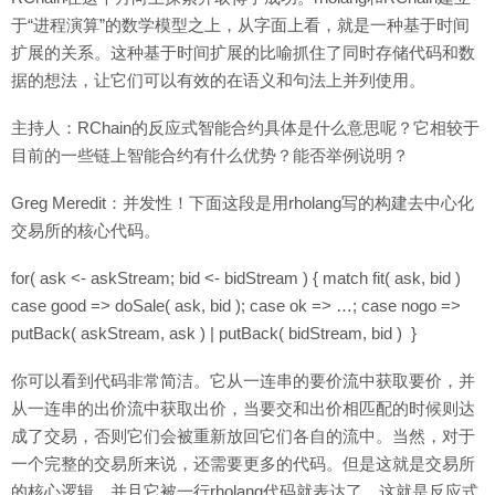
于“进程演算”的数学模型之上，从字面上看，就是一种基于时间
扩展的关系。这种基于时间扩展的比喻抓住了同时存储代码和数
据的想法，让它们可以有效的在语义和句法上并列使用。
主持人：RChain的反应式智能合约具体是什么意思呢？它相较于
目前的一些链上智能合约有什么优势？能否举例说明？
Greg Meredit：并发性！下面这段是用rholang写的构建去中心化
交易所的核心代码。
for( ask <- askStream; bid <- bidStream ) { match fit( ask, bid )
case good => doSale( ask, bid ); case ok => …; case nogo =>
putBack( askStream, ask ) | putBack( bidStream, bid ) }
你可以看到代码非常简洁。它从一连串的要价流中获取要价，并
从一连串的出价流中获取出价，当要交和出价相匹配的时候则达
成了交易，否则它们会被重新放回它们各自的流中。当然，对于
一个完整的交易所来说，还需要更多的代码。但是这就是交易所
的核心逻辑，并且它被一行rholang代码就表达了。这就是反应式