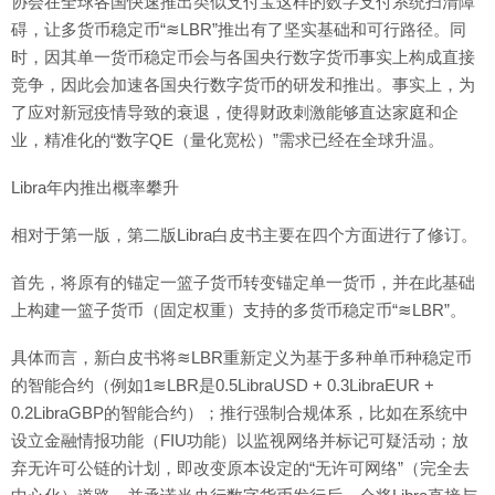
协会在全球各国快速推出类似支付宝这样的数字支付系统扫清障
碍，让多货币稳定币“≋LBR”推出有了坚实基础和可行路径。同
时，因其单一货币稳定币会与各国央行数字货币事实上构成直接
竞争，因此会加速各国央行数字货币的研发和推出。事实上，为
了应对新冠疫情导致的衰退，使得财政刺激能够直达家庭和企
业，精准化的“数字QE（量化宽松）”需求已经在全球升温。
Libra年内推出概率攀升
相对于第一版，第二版Libra白皮书主要在四个方面进行了修订。
首先，将原有的锚定一篮子货币转变锚定单一货币，并在此基础
上构建一篮子货币（固定权重）支持的多货币稳定币“≋LBR”。
具体而言，新白皮书将≋LBR重新定义为基于多种单币种稳定币
的智能合约（例如1≋LBR是0.5LibraUSD + 0.3LibraEUR +
0.2LibraGBP的智能合约）；推行强制合规体系，比如在系统中
设立金融情报功能（FIU功能）以监视网络并标记可疑活动；放
弃无许可公链的计划，即改变原本设定的“无许可网络”（完全去