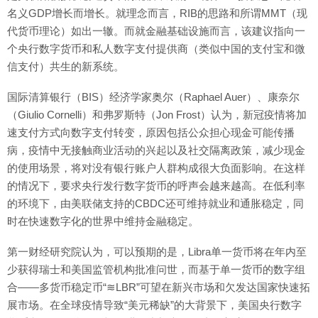
名义GDP增长而增长。就理念而言，RIB的思路和所谓MMT（现
代货币理论）如出一辙。而就金融基础设施而言，该建议指向一
个央行数字货币和私人数字支付提供商（类似中国的支付宝和微
信支付）共生的新系统。
国际清算银行（BIS）经济学家奥尔（Raphael Auer）、康奈尔
（Giulio Cornelli）和弗罗斯特（Jon Frost）认为，新冠疫情将加
速支付方式向数字支付转变，原因包括公众担心现金可能传播
病，疫情中无接触商业活动的兴起以及社交隔离政策，减少现金
的使用场景，将对没有银行账户人群构成很大负面影响。在这样
的情况下，要求央行发行数字货币的呼声会越来越高。在低利率
的环境下，由美联储支持的CBDC还可维持就业和通胀稳定，同
时在快速数字化的世界中维持金融稳定。
第一财经研究院认为，可以预期的是，Libra单一货币将在年内至
少获得瑞士和美国监管机构批准问世，而基于单一货币的数字组
合——多货币稳定币“≋LBR”可望在新兴市场和欠发达国家快速拓
展市场。在全球疫情导致“美元稀缺”的大背景下，美国央行数字