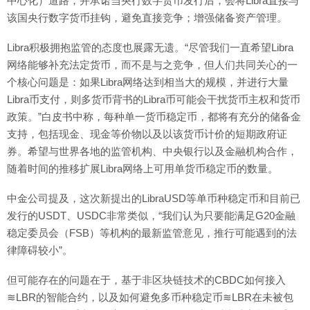
中心化）道路，并承诺当央行数字货币发行后，会将Libra直接与
该国央行数字货币挂钩，避免直接竞争；增强储备资产管理。
Libra积极拥抱监管的态度也展露无遗。“尽管我们一直希望Libra
网络能够补充法定货币，而不是与之竞争，但人们共同关心的一
个核心问题是：如果Libra网络达到相当大的规模，并进行大量
Libra币支付，则多货币背书的Libra币可能会干扰货币主权和货币
政策。”白皮书中称，每种单一货币稳定币，都将有充分的储备金
支持，包括现金、现金等价物以及以该货币计价的短期政府证
券。希望与世界各地的监管机构、中央银行以及金融机构合作，
随着时间的推移扩展Libra网络上可用单货币稳定币的数量。
中金公司提及，这次新提出的LibraUSD等单币种稳定币和目前已
发行的USDT、USDC非常类似，“我们认为只要能满足G20金融
稳定委员会（FSB）等机构的最新监管意见，推行可能遇到的法
律障碍较小”。
但可能存在的问题在于，基于非区块链技术的CBDC如何接入
≋LBR的智能合约，以及如何避免多币种稳定币≋LBR在未被包