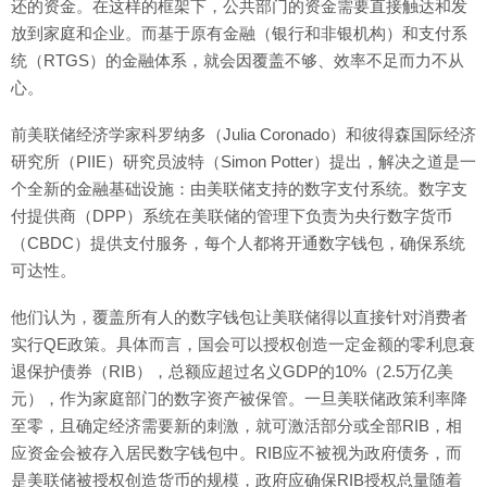
还的资金。在这样的框架下，公共部门的资金需要直接触达和发
放到家庭和企业。而基于原有金融（银行和非银机构）和支付系
统（RTGS）的金融体系，就会因覆盖不够、效率不足而力不从
心。
前美联储经济学家科罗纳多（Julia Coronado）和彼得森国际经济
研究所（PIIE）研究员波特（Simon Potter）提出，解决之道是一
个全新的金融基础设施：由美联储支持的数字支付系统。数字支
付提供商（DPP）系统在美联储的管理下负责为央行数字货币
（CBDC）提供支付服务，每个人都将开通数字钱包，确保系统
可达性。
他们认为，覆盖所有人的数字钱包让美联储得以直接针对消费者
实行QE政策。具体而言，国会可以授权创造一定金额的零利息衰
退保护债券（RIB），总额应超过名义GDP的10%（2.5万亿美
元），作为家庭部门的数字资产被保管。一旦美联储政策利率降
至零，且确定经济需要新的刺激，就可激活部分或全部RIB，相
应资金会被存入居民数字钱包中。RIB应不被视为政府债务，而
是美联储被授权创造货币的规模，政府应确保RIB授权总量随着