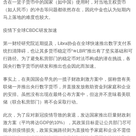
含在一篮子货币中的国家（如中国）使用时，对当地主权货币
（如人民币）的冲击等问题都依然存在，因此中金也认为短期内
马上落地的难度也较大。
疫情下全球CBDC研发加速
第一财经研究院近期提及，Libra协会在全球快速推出数字支付系
统扫清障碍，也让其多货币稳定币“≋LBR”推出有了坚实基础和可
行路径。为了避免私营部门的稳定币对法币构成的潜在挑战，各
国央行数字货币的研发和推出也会因此而加速。
事实上，在美国国会早先的一揽子财政刺激方案中，据称曾有美
联储一并推出央行数字货币，并直接发放救助资金到家庭和企业
的安排。虽然没有出现在最终公布方案中，但这并不意味着美联
储（联合私营部门）将不会采取行动。
此次，为了应对新冠疫情导致的衰退，发达国家推出巨量财政刺
激方案（平均将达GDP的10%），其政策目标是让公共部门尽可
能承担疫情损失，政策实施路径则为直接给予家庭和企业不需偿