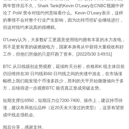
两年暂停后不久，Shark Tank的Kevin O'Leary在CNBC视频中评
论了 PoW 禁令对纽约州意味着什么。Kevin O'Leary表示，这样
的事情不会对整个行业产生影响，因为比特币挖矿会继续进行，
但这对纽约来说真的很糟糕。
O’Leary认为，大多数矿工更愿意使用纽约拥有丰富的水力发电，
而不是更有害的碳燃烧电力，国家本身将从中获得大量税收和好
工作，但他们所做的只是吓跑了资本。[2022/5/30 3:49:51]
BTC 从日线级别走势观察，延续昨天分析，价格和K 线主体目前
仍旧维持在30 日均线和60 日均线之间的夹缝中游走，在市场涨
幅榜上我们能发现个币涨多跌少，胜利的天平开始微微倾向于多
方，后续得进一步观察BTC 能否真正形成突破走势。
短期支撑位6950，短期压力位7200-7400。操作上，建议持币待
涨，建议布局低位品种（近20天未大涨过的类型），这里有望形
成中线走强机会。
阅后分享，感谢支持。