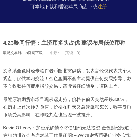
可本地下载和香港苹果商店下载
注册
4.23晚间行情：主流币多头占优 建议布局低位币种
欧易交易所app官网下载
来源：
(阅读：0)
文章系金色财经专栏作者币圈北冥供稿，发表言论仅代表其个人
观点，仅供学习交流！金色盘面不会主动提供任何交易指导，亦
不会收取任何费用指导交易，请读者仔细甄别，谨防上当。
最近原油期货市场呈现极端走势，价格在前天突然暴跌300%，
在历史上首次转为负值，价格在昨天又急速飙涨50%，数字货币
市场受其影响，在昨晚九点也出现一波拉升。
Kevin O’Leary：加密采矿禁令将使纽约无法投资:金色财经报道，
在纽约州议会考虑对其工作量证明(PoW)加密货币采矿业务实施