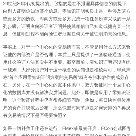
20世纪80年代初提出的。它指的是在不泄漏具体信息的前提下，
向别人证明你知道某个信息。零知识证明实质上是一种涉及两方
或更多方的协议，即两方或更多方完成一项任务所需采取的一系
列步骤。证明者向验证者证明并使其相信自己知道或拥有某一消
息，但证明过程不能向验证者泄漏任何关于被证明消息的信息。
事实上，对于一个中心化的交易所而言，不管是用什么方式来验
证他的内部资产是否合理，本质上只是提供了一套验证通道，使
用什么验证方法其实并不重要。截至目前，零知识证明还没有统
一规则，大部分用户对于这一概念的认知也是模棱两可，肆意声
称“首个应用零知识证明方案的交易所”就有夸张和炒作的成分存
在。另外，在一个中心化的账本体系中，双方验证同一个且中心
化的数据库并没有解决实质问题。此外，即便是应用了零知识证
明，这个验证过程中仍有很多细节问题。例如，每日快照每位用
户的资产并脱敏后公布，那么快照时间节点是如何安排的？再没
有交易的情况下是否需要快照？
如果一切补救工作还在进行，FMex或最先开启，FCoin会试图卷
土重来。无论是缓兵之计还是末路狂奔，它都会作为一个复杂多