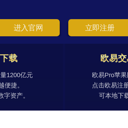
进入官网
立即注册
p下载
欧易交
1200亿元
欧易Pro苹
越便捷。
点击欧易注
数字资产。
可本地下