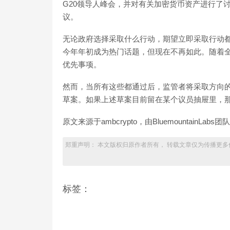
G20领导人峰会，并对有关加密货币资产进行了
议。
无论政府选择采取什么行动，期望立即采取行动
今年年初成为热门话题，但现在不再如此。随着
优先事项。
然而，当所有这些都通过后，监管者将采取方向
草案。如果上述草案目前留在某个议员抽屉里，
原文来源于ambcrypto，由Bluemountai
郑重声明： 本文版权归原作者所有， 转载文章仅为传播更多
标签：