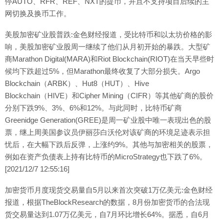
停AUTO、RFR、REF、NXT的提币，并且不支持项目后续的主
网切换及换币工作。
美股加密矿业股普跌:金色财经报道，受比特币和以太坊价格的影
响，美股加密矿业股周一继续了他们从月初开始的暴跌。大型矿
商Marathon Digital(MARA)和Riot Blockchain(RIOT)在当天早​​些时
候均下跌超过5%，但Marathon最终收复了大部分损失。Argo
Blockchain（ARBK）、Hut8（HUT）、Hive
Blockchain（HIVE）和Cipher Mining（CIFR）等其他矿商的股价
分别下跌9%、3%、6%和12%。与此同时，比特币矿商
Greenidge Generation(GREE)是周一矿业股中唯一表现出色的股
票，继上周美国参议员伊丽莎白沃伦对该矿商的环境足迹表示担
忧后，在大幅下跌后反弹，上涨约9%。其他与加密相关的股票，
例如在资产负债表上持有比特币的MicroStrategy也下跌了6%。
[2021/12/7 12:55:16]
加密货币月度现货交易量自5月以来首次突破1万亿美元:金色财经
报道，根据TheBlockResearch的数据，8月份加密货币的合法现
货交易量达到1.07万亿美元，自7月环比增长64%。据悉，自6月