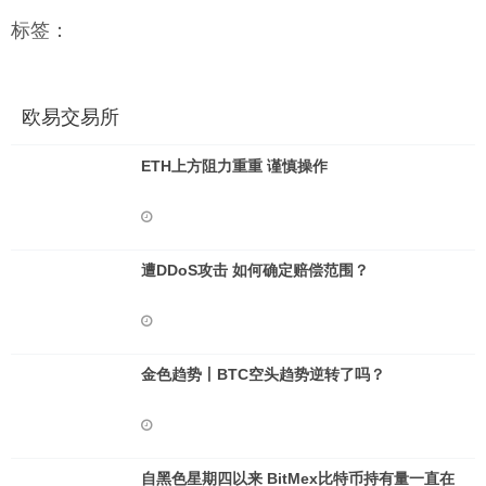
标签：
欧易交易所
ETH上方阻力重重 谨慎操作
遭DDoS攻击 如何确定赔偿范围？
金色趋势丨BTC空头趋势逆转了吗？
自黑色星期四以来 BitMex比特币持有量一直在