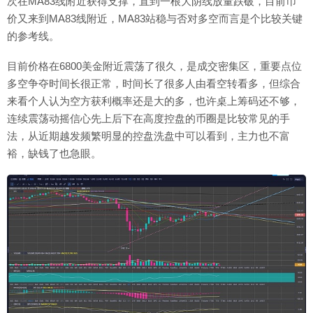
次在MA83线附近获得支撑，直到一根大阴线放量跌破，目前币
价又来到MA83线附近，MA83站稳与否对多空而言是个比较关键
的参考线。
目前价格在6800美金附近震荡了很久，是成交密集区，重要点位
多空争夺时间长很正常，时间长了很多人由看空转看多，但综合
来看个人认为空方获利概率还是大的多，也许桌上筹码还不够，
连续震荡动摇信心先上后下在高度控盘的币圈是比较常见的手
法，从近期越发频繁明显的控盘洗盘中可以看到，主力也不富
裕，缺钱了也急眼。