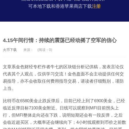
可本地下载和香港苹果商店下载
注册
4.15午间行情：持续的震荡已经动摇了空军的信心
火币下载
来源：
(阅读：0)
文章系金色财经专栏作者牛七的区块链分析记供稿，发表言论仅
代表其个人观点，仅供学习交流！金色盘面不会主动提供任何交
易指导，亦不会收取任何费用指导交易，请读者仔细甄别，谨防
上当。
比特币在6580美金止跌反弹后，目前已经上到了6900美金，已经
临近反弹目标7100美金附近。日线可以观察到MFI目前拐头上
行，但MFI整体走向还在下跌，说明短期还会有一段反弹，之后
会临近超买区，大概率还会继续向下；4小时线观察到币价之前数