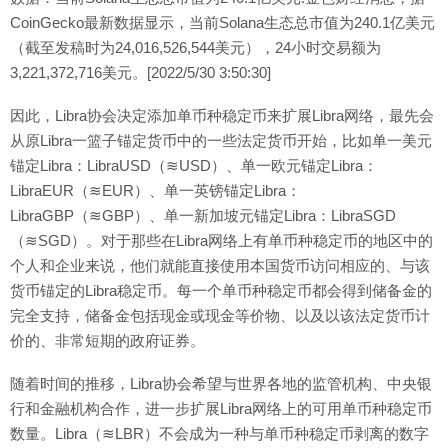
CoinGecko最新数据显示，当前Solana生态总市值为240.1亿美元
（截至发稿时为24,016,526,544美元），24小时交易额为
3,221,372,716美元。[2022/5/30 3:50:30]
因此，Libra协会决定添加单币种稳定币来扩展Libra网络，最先会
从原Libra一篮子锚定货币中的一些法定货币开始，比如单一美元
锚定Libra：LibraUSD（≋USD）、单一欧元锚定Libra：
LibraEUR（≋EUR）、单一英镑锚定Libra：
LibraGBP（≋GBP）、单一新加坡元锚定Libra：LibraSGD
（≋SGD）。对于那些在Libra网络上有单币种稳定币的地区中的
个人和企业来说，他们就能直接使用本国货币访问相应的、与该
货币锚定的Libra稳定币。每一个单币种稳定币都会得到储备金的
完全支持，储备金包括现金或现金等价物、以及以该法定货币计
价的、非常短期的政府证券。
随着时间的推移，Libra协会希望与世界各地的监管机构、中央银
行和金融机构合作，进一步扩展Libra网络上的可用单币种稳定币
数量。Libra（≋LBR）不会成为一种与单币种稳定币剥离的数字