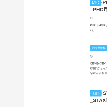
P
SAND
_PHC
PHC币-PH
易。
比特币价格
QEV币-QE
存储”进行用
穿戴设备的
S
瑞波币
_STA