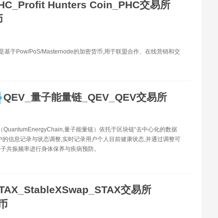
HC_Profit Hunters Coin_PHC交易所
币
C是基于Pow/PoS/Masternode的加密货币,用于联盟合作、在线营销和交
QEV_量子能量链_QEV_QEV交易所
V（QuantumEnergyChain,量子能量链）依托于区块链“去中心化的数据
户的信息记录与状态调整,实时记录用户个人目前健康状态,并通过调整可
量子共振频率进行身体保养与疾病预防。
TAX_StableXSwap_STAX交易所
X币