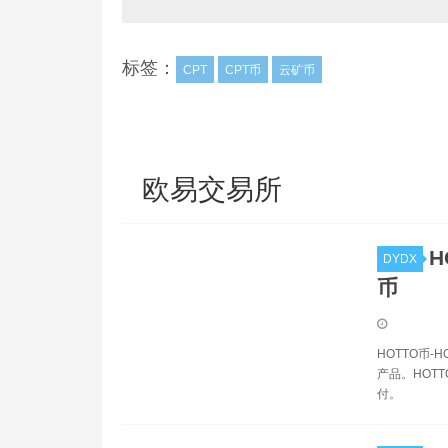
标签：
CPT
CPT币
云矿币
欧易交易所
H
DYDX
币
HOTTO币
产品。HOT
付。