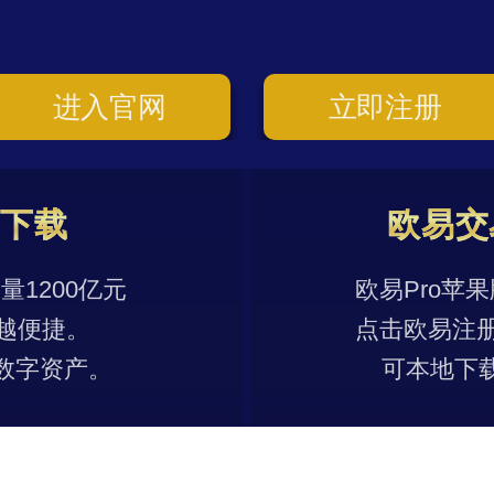
进入官网
立即注册
p下载
欧易交
1200亿元
欧易Pro苹
越便捷。
点击欧易注
数字资产。
可本地下