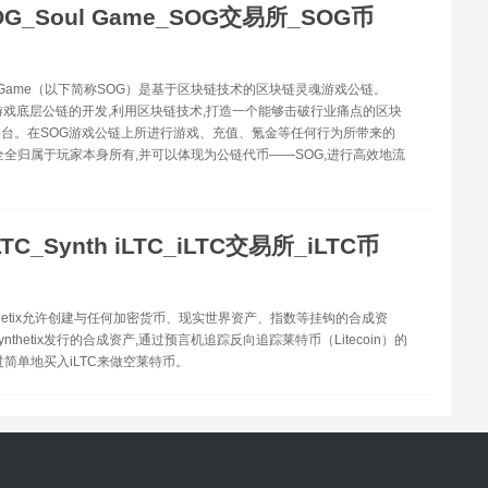
OG_Soul Game_SOG交易所_SOG币
oulGame（以下简称SOG）是基于区块链技术的区块链灵魂游戏公链。
游戏底层公链的开发,利用区块链技术,打造一个能够击破行业痛点的区块
台。在SOG游戏公链上所进行游戏、充值、氪金等任何行为所带来的
全全归属于玩家本身所有,并可以体现为公链代币——SOG,进行高效地流
LTC_Synth iLTC_iLTC交易所_iLTC币
ynthetix允许创建与任何加密货币、现实世界资产、指数等挂钩的合成资
Synthetix发行的合成资产,通过预言机追踪反向追踪莱特币（Litecoin）的
过简单地买入iLTC来做空莱特币。