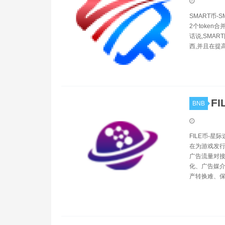
SMART币-
2个toke
话说,SMA
西,并且在提
FI
BNB
FILE币-星
在为游戏发
广告流量对
化、广告媒介
产转换难、