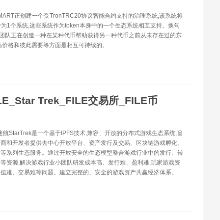
SMART正创建一个受TronTRC20协议智能合约支持的治理系统,该系统将
n合并为1个系统,这些系统作为token本身中的一个生态系统相互支持。换句
RT团队正在创造一种在某种代币帮助获得另一种代币之前从未存在过的东
高价格和彼此需要等方面是相互可持续的。
LE_Star Trek_FILE交易所_FILE币
际迷航StarTrek是一个基于IPFS技术,兼容、开放的分布式游戏生态系统,旨
行商和开发者提供去中心开放平台、资产发行及交易、区块链游戏孵化、
接等系列生态服务。通过开放安全的生态模型整合游戏行业中的发行、转
等资源,解决游戏行业小团队研发成本高、发行难、盈利难,玩家游戏资
保值难、交易难等问题。建立完整的、安全的游戏资产共赢经济体系。