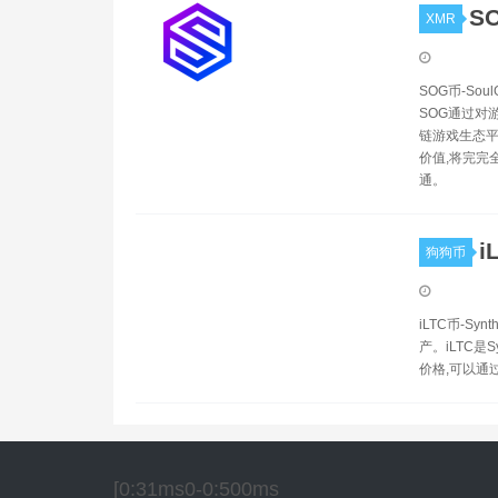
S
XMR
SOG币-S
SOG通过对
链游戏生态平
价值,将完完
通。
i
狗狗币
iLTC币-S
产。iLTC是
价格,可以通
[0:31ms0-0:500ms