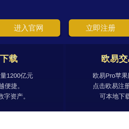
进入官网
立即注册
p下载
欧易交
1200亿元
欧易Pro苹
越便捷。
点击欧易注
数字资产。
可本地下