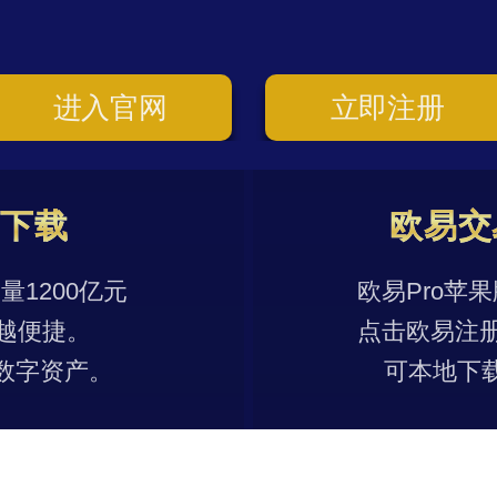
进入官网
立即注册
p下载
欧易交
1200亿元
欧易Pro苹
越便捷。
点击欧易注
数字资产。
可本地下