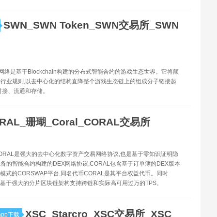
SWN_SWN Token_SWN交易所_SWN
波网络是基于Blockchain构建的分布式智能合约的游戏生态世界。它将颠
行业规则,以去中心化的结构直降整个游戏生态链上的组成分子链接起
对接、流通和存储。
RAL_珊瑚_Coral_CORAL交易所
-CORAL是强大的去中心化数字资产交易网络协议,也是基于零知识证明隐
备的智能合约构建的DEX网络协议,CORAL包含基于订单簿的DEX版本
P模式的CORSWAP平台,同名代币CORAL是其平台权益代币。同时
.0将基于强大的分片区块链架构支持跨链和实际高可用过万的TPS。
XSC_Starcro_XSC交易所_XSC
pp下载