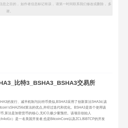
信息之目的， 如作者信息标记有误， 请第一时间联系我们修改或删除， 多
谢。
HA3_比特3_BSHA3_BSHA3交易所
BSHA3的发行、减半机制与比特币类似,BSHA3采用了创新算法SHA3d,该
tcoin‘sSHA256d算法的优点,并经过迭代和优化。BSHA3是首个使用该
币,算法是加密货币的核心,无ICO,极少量预挖。该项目创始人
n（ch4ot1c）是一名美国开发者,也是BitcoinCore以及ZCL和BTCP的开发