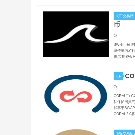
火币交易所
币
SWN币-横
覆传统的游行
来,实现资金
CO
ICP
CORAL币
私保护图灵完
和基于SWA
CORAL2
币安交易所a