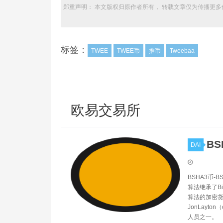
郑重声明： 本文版权归原作者所有， 转载文章仅为传播更多
标签：
TWEE
TWEE币
推币
Tweebaa
欧易交易所
BS
DAI
BSHA3币-
算法继承了Bi
算法的加密货
JonLayto
人员之一。