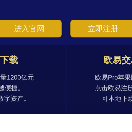
进入官网
立即注册
p下载
欧易交
1200亿元
欧易Pro苹
越便捷。
点击欧易注
数字资产。
可本地下