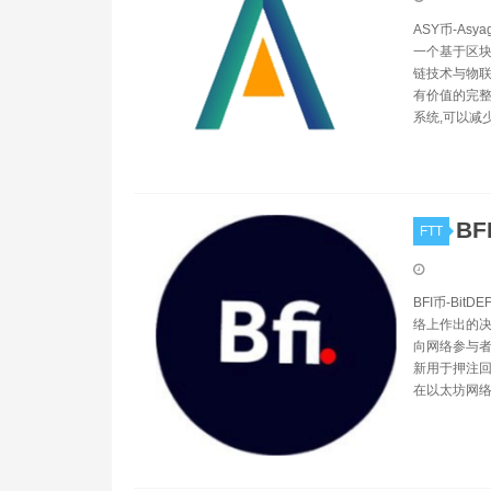
ASY币-As
一个基于区块
链技术与物联
有价值的完整
系统,可以减
BF
FTT
BFI币-Bi
络上作出的决
向网络参与者
新用于押注回报,创
在以太坊网络