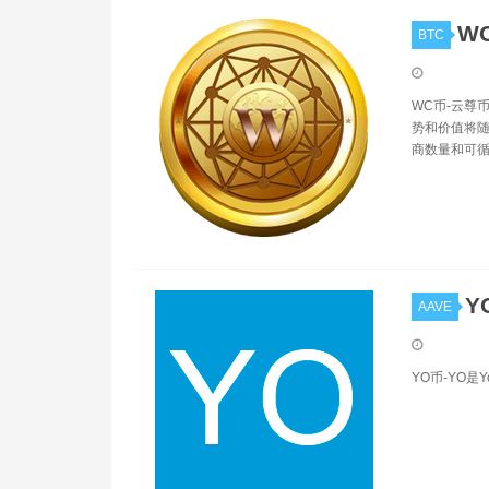
W
BTC
WC币-云尊
势和价值将
商数量和可循
Y
AAVE
YO币-YO是