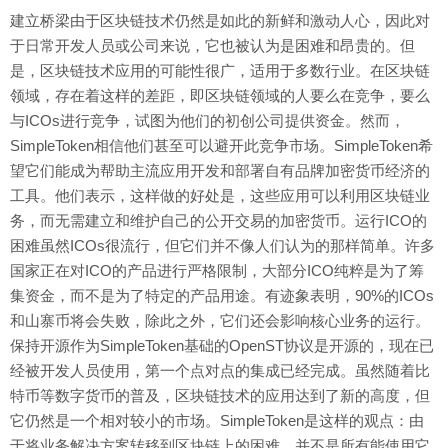
建立桥梁由于区块链技术仍然是如此的新鲜和激动人心，因此对
于日常开发人员或公司来说，它也被认为是困难和昂贵的。但
是，区块链技术应用的可能性很广，适用于多数行业。在区块链
领域，存在着这样的差距，即区块链领域的人要么在竞争，要么
与ICOs进行竞争，试图为他们的初创公司提供资金。然而，
SimpleToken相信他们甚至可以避开此竞争市场。SimpleToken希
望它们能成为帮助主流应用开发和部署自有品牌加密货币经济的
工具。他们表示，这样做的好处是，这些应用可以利用区块链业
务，而无需建立和维护自己的公开交易的加密货币。运行ICO的
困难虽然ICOs很流行，但它们并不像人们认为的那样简单。许多
国家正在对ICO的产品进行严格限制，大部分ICO纯粹是为了筹
集资金，而不是为了特定的产品用途。有迹象表明，90%的ICOs
和山寨币将会失败，除此之外，它们还会影响核心业务的运行。
保持开源作为SimpleToken基础的OpenST协议是开源的，现在已
经被开发人员使用，第一个点对点的集成已经完成。虽然随着比
特币等数字货币的普及，区块链技术的应用达到了新的高度，但
它仍然是一个相对较小的市场。SimpleToken是这样的观点：由
于将业务解决方案转移到区块链上的困难，并不是所有能使用它