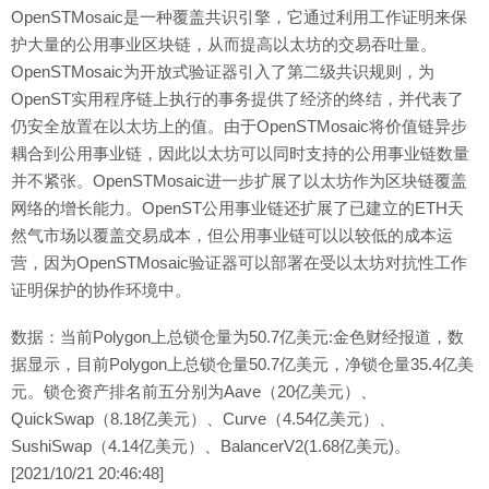
OpenSTMosaic是一种覆盖共识引擎，它通过利用工作证明来保
护大量的公用事业区块链，从而提高以太坊的交易吞吐量。
OpenSTMosaic为开放式验证器引入了第二级共识规则，为
OpenST实用程序链上执行的事务提供了经济的终结，并代表了
仍安全放置在以太坊上的值。由于OpenSTMosaic将价值链异步
耦合到公用事业链，因此以太坊可以同时支持的公用事业链数量
并不紧张。OpenSTMosaic进一步扩展了以太坊作为区块链覆盖
网络的增长能力。OpenST公用事业链还扩展了已建立的ETH天
然气市场以覆盖交易成本，但公用事业链可以以较低的成本运
营，因为OpenSTMosaic验证器可以部署在受以太坊对抗性工作
证明保护的协作环境中。
数据：当前Polygon上总锁仓量为50.7亿美元:金色财经报道，数
据显示，目前Polygon上总锁仓量50.7亿美元，净锁仓量35.4亿美
元。锁仓资产排名前五分别为Aave（20亿美元）、
QuickSwap（8.18亿美元）、Curve（4.54亿美元）、
SushiSwap（4.14亿美元）、BalancerV2(1.68亿美元)。
[2021/10/21 20:46:48]